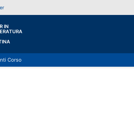
er
 IN
TERATURA
TINA
nti Corso