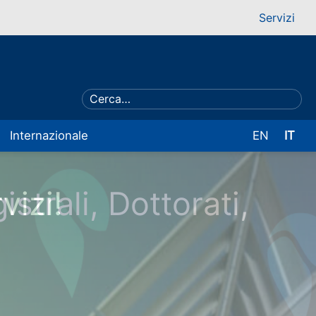
Servizi
Internazionale
EN
IT
trali, Dottorati,
vizi!
opri l'Ateneo!