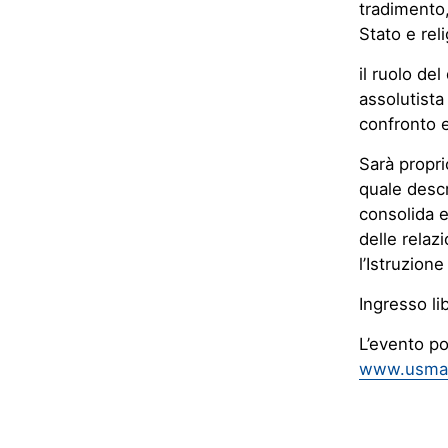
tradimento,
Stato e rel
il ruolo del
assolutista
confronto e
Sarà propri
quale descri
consolida e
delle relazi
l’Istruzion
Ingresso li
L’evento po
www.usmar