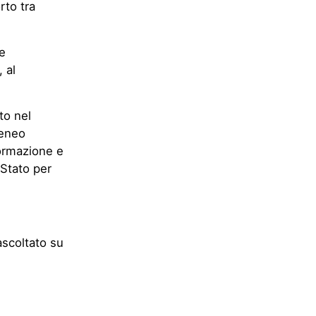
rto tra
ne
 al
to nel
teneo
formazione e
 Stato per
ascoltato su