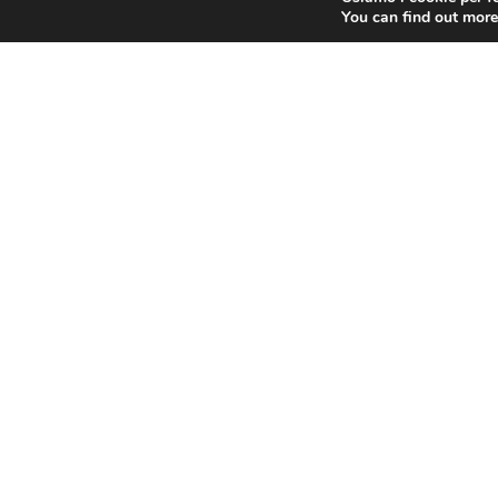
You can find out more
Sede legal
Contrada O
47890 Repu
unirsm@pe
CF 911644
C.O.E. SM