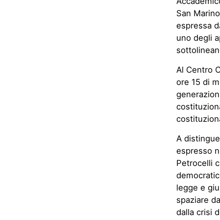
Accademico 
San Marino,
espressa dal
uno degli a
sottolinean
Al Centro C
ore 15 di m
generazioni
costituzion
costituziona
A distingue
espresso nel
Petrocelli c
democratico
legge e giu
spaziare da
dalla crisi