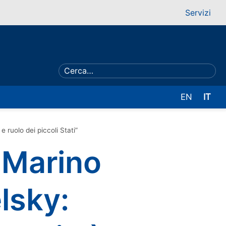
Servizi
EN
IT
e ruolo dei piccoli Stati”
n Marino
elsky: