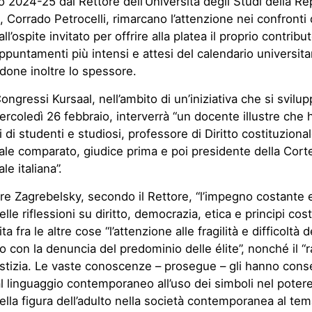
2024-25 dal Rettore dell’Università degli Studi della Re
 Corrado Petrocelli, rimarcano l’attenzione nei confronti 
l’ospite invitato per offrire alla platea il proprio contrib
ppuntamenti più intensi e attesi del calendario universitar
done inoltre lo spessore.
ongressi Kursaal, nell’ambito di un’iniziativa che si svilup
ercoledì 26 febbraio, interverrà “un docente illustre che
 di studenti e studiosi, professore di Diritto costituzional
ale comparato, giudice prima e poi presidente della Cort
le italiana”.
re Zagrebelsky, secondo il Rettore, “l’impegno costante
le riflessioni su diritto, democrazia, etica e principi costi
ita fra le altre cose “l’attenzione alle fragilità e difficoltà 
 con la denuncia del predominio delle élite”, nonché il “r
stizia. Le vaste conoscenze – prosegue – gli hanno conse
l linguaggio contemporaneo all’uso dei simboli nel potere 
 della figura dell’adulto nella società contemporanea al tem