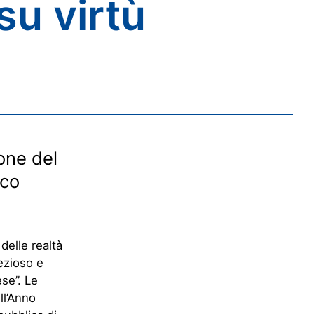
su virtù
one del
ico
delle realtà
ezioso e
ese”. Le
ll’Anno