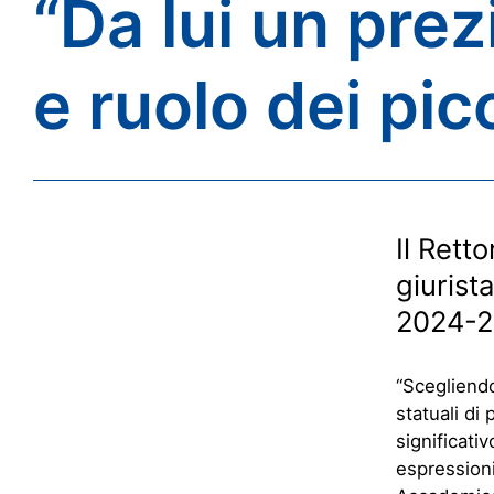
“Da lui un prez
e ruolo dei picc
Il Rett
giurist
2024-2
“Scegliendo
statuali di
significati
espressioni