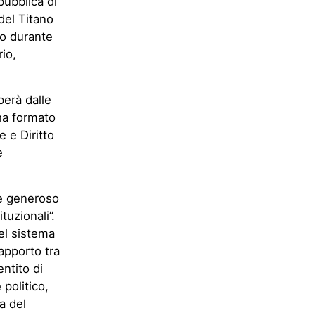
pubblica di
del Titano
uto durante
io,
perà dalle
 ha formato
e e Diritto
e
 e generoso
tuzionali”.
del sistema
apporto tra
ntito di
politico,
a del