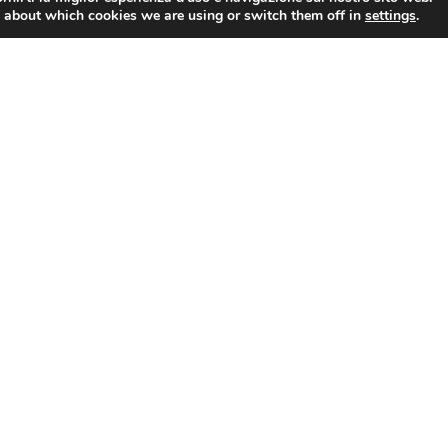
 about which cookies we are using or switch them off in
settings
.
e
Segreteria Studenti
merelli, 20 — San Marino
Viale Antonio Onofri, 87 
bblica di San Marino
Marino
c.cloud
segreteriastudenti@unir
30406
T. 0549 885444
 003379
Numero verde 800 411 31