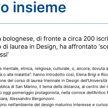
vo insieme
ta bolognese
,
di fronte a
circa
200
iscri
 di laurea in Design
, ha
affronta
to
‘sc
ssi’
 mentale, etnica, religiosa, culturale, o, ancora, dovuta a
tà o alla malattia”:
hann
o introdotto così, Elena Brigi e Ri
ione del
c
orso di laurea triennale in Design dell’
Università
blica di San Marino
, il tema della distanza, al centro del
o oggi pomeriggio protagonista, nella cornice dell’Antic
hiara, Alessandro Bergonzoni.
rio nell’ambiente del design maturino interesse e curiosi