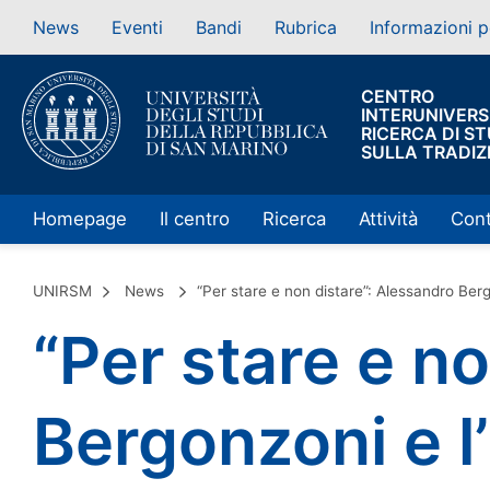
News
Eventi
Bandi
Rubrica
Informazioni p
CENTRO
INTERUNIVERSI
RICERCA DI ST
SULLA TRADIZ
Homepage
Il centro
Ricerca
Attività
Cont
UNIRSM
News
“Per stare e non distare”: Alessandro Ber
“Per stare e n
Bergonzoni e l