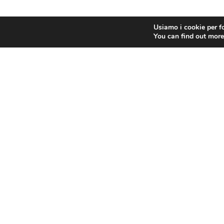
Usiamo i cookie per fo
You can find out more
Sede legal
Contrada O
47890 Repu