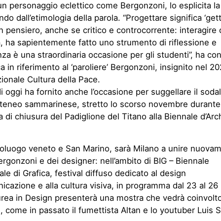
 un personaggio eclettico come Bergonzoni, lo esplicita la
ndo dall’etimologia della parola
.
“Progettare significa ‘gett
n pensiero, anche se critico e controcorrente: interagire 
a, ha sapientemente fatto uno strumento di riflessione e
za è una straordinaria occasione per gli studenti”
,
ha con
a in riferimento al ‘paroliere’ Bergonzoni, insignito nel 2
ionale Cultura della Pace.
di oggi ha fornito anche l’occasione per suggellare il sodal
l’Ateneo sammarinese, stretto lo scorso novembre durante
a di chiusura del Padiglione del Titano alla Biennale d’Arc
poluogo veneto
e San Marino, sarà Milano a unire nuovam
ergonzoni e dei designer: nell’ambito di BIG – Biennale
ale di Grafica, festival diffuso dedicato al design
icazione e alla cultura visiva, in programma dal 23 al 26 
aurea in Design presenterà una mostra che ved
rà
coinvolto
 come in passato il fumettista Altan e lo
youtuber
Luis
S