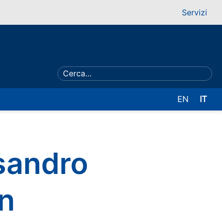
Servizi
EN
IT
ssandro
an