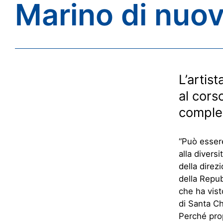
Marino di nuo
L
’artis
al
corso
comple
“Può essere
alla diversi
della
d
irez
della Repub
che ha vist
di Santa C
Perché prop