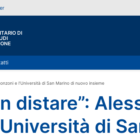
er
TARIO DI
UDI
IONE
atti
gonzoni e l’Università di San Marino di nuovo insieme
on distare”: Ale
’Università di S