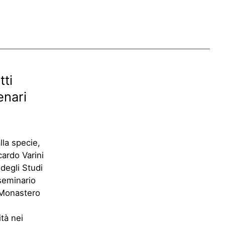
tti
enari
lla specie,
ccardo
Varini
 degli Studi
 seminario
o Monastero
tà nei