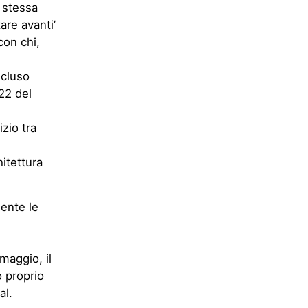
 stessa
are avanti’
con chi,
cluso
022 del
izio tra
hitettura
ente le
maggio, il
 proprio
al
.