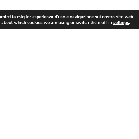
rnirti la miglior esperienza d'uso e navigazione sul nostro sito web.
 about which cookies we are using or switch them off in
settings
.
e
Segreteria Studenti
merelli, 20 — San Marino
Viale Antonio Onofri, 87 
bblica di San Marino
Marino