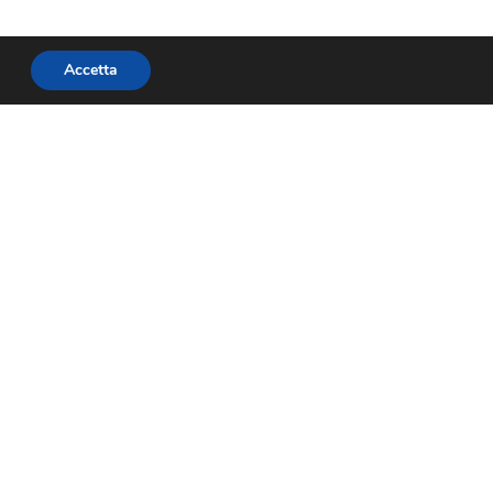
Accetta
Centralino sedi
— San
DESID Design 0549 883633
DESID Ingegnerie 0549 888111