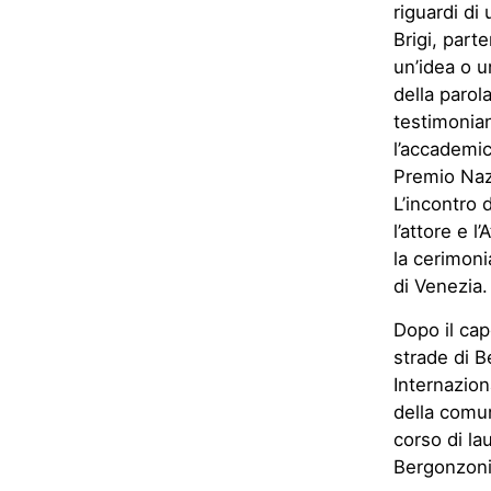
riguardi di
Brigi, parte
un’idea o u
della parol
testimonian
l’accademic
Premio Naz
L’incontro 
l’attore e 
la cerimoni
di Venezia.
D
opo
il ca
strade di B
Internazion
della comun
corso di l
Bergonzoni,