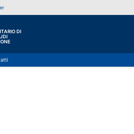
er
TARIO DI
UDI
IONE
atti