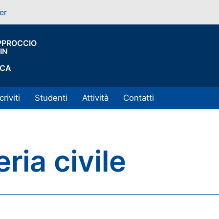
er
PPROCCIO
IN
ICA
criviti
Studenti
Attività
Contatti
ia civile