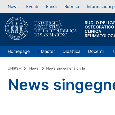
News
Eventi
Bandi
Rubrica
Informazioni p
RUOLO DELL’A
OSTEOPATICO 
CLINICA
REUMATOLOG
Homepage
Il Master
Didattica
Docenti
Is
UNIRSM
News
News singegneria civile
News singegner