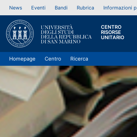
News
Eventi
Bandi
Rubrica
Informazioni p
CENTRO
RISORSE
UNITARIO
Homepage
Centro
Ricerca