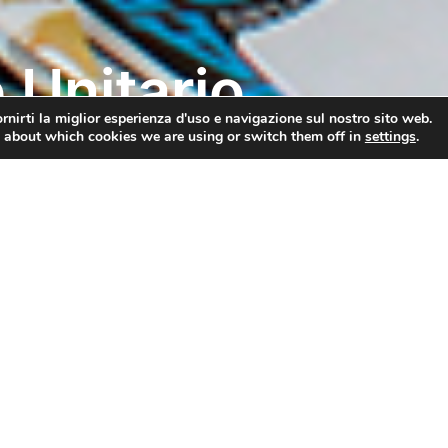
 Unitario
rnirti la miglior esperienza d'uso e navigazione sul nostro sito web.
 about which cookies we are using or switch them off in
settings
.
intende perseguire le finalità espresse dagli articoli 10, 1
ebbraio 1998 n°21 e dal Decreto 10 giugno 2003 n° 74 m
ione di un modello di Centro Risorse Unitario volto in par
re maggiore flessibilità e continuità ai progetti condotti n