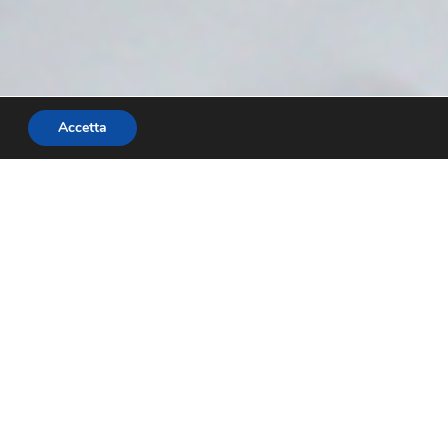
Accetta
1 e 14 della
ediantela
ticolare a:
ei centri di