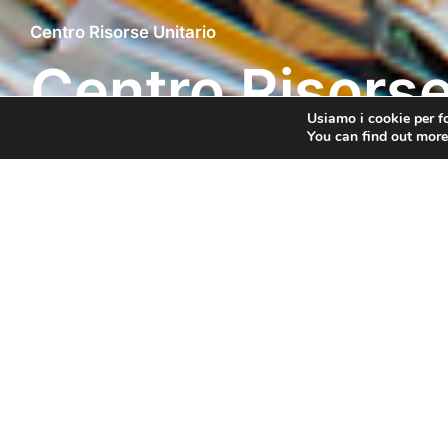
Centro Risorse Unitario
Centro Risorse
Usiamo i cookie per fo
You can find out more
Dipartimento
Sede
DSU
Via A. Onofri, 87 - San
Marino
Il Progetto 
Legge 12 f
sperimentaz
assicura