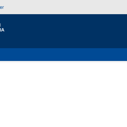
er
I
IA