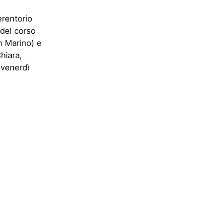
erentorio
 del corso
n Marino) e
hiara,
 venerdì