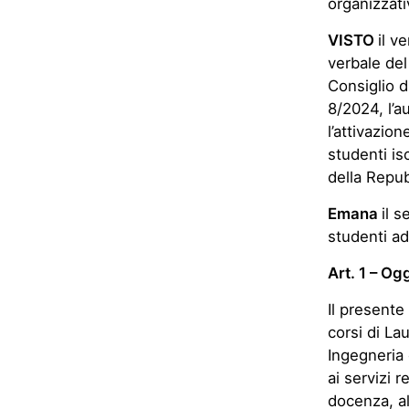
organizzati
VISTO
il v
verbale del
Consiglio d
8/2024, l’a
l’attivazio
studenti isc
della Repub
Emana
il 
studenti ad 
Art. 1 – Og
Il presente 
corsi di La
Ingegneria
ai servizi r
docenza, al