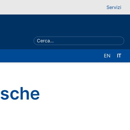
Servizi
EN
IT
esche