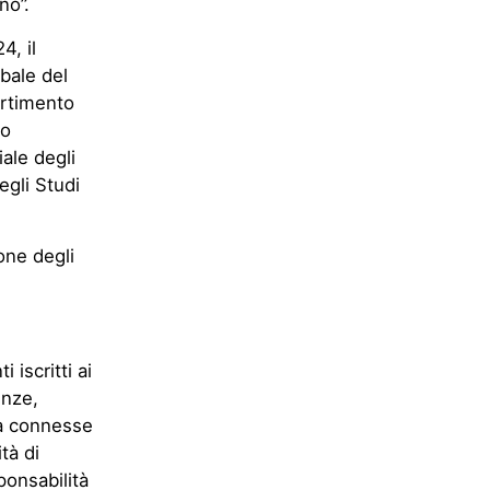
no”.
4, il
rbale del
artimento
no
iale degli
egli Studi
one degli
 iscritti ai
enze,
tà connesse
ità di
ponsabilità