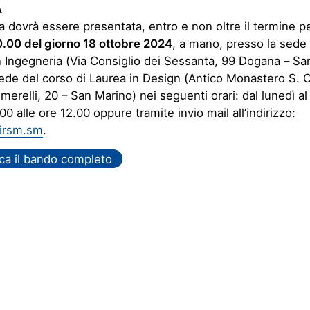
A
dovrà essere presentata, entro e non oltre il termine p
0.00 del giorno 18 ottobre 2024
, a mano, presso la sede
n Ingegneria (Via Consiglio dei Sessanta, 99 Dogana – Sa
ede del corso di Laurea in Design (Antico Monastero S. C
erelli, 20 – San Marino) nei seguenti orari: dal lunedì al
00 alle ore 12.00 oppure tramite invio mail all’indirizzo:
irsm.sm
.
ca il bando completo