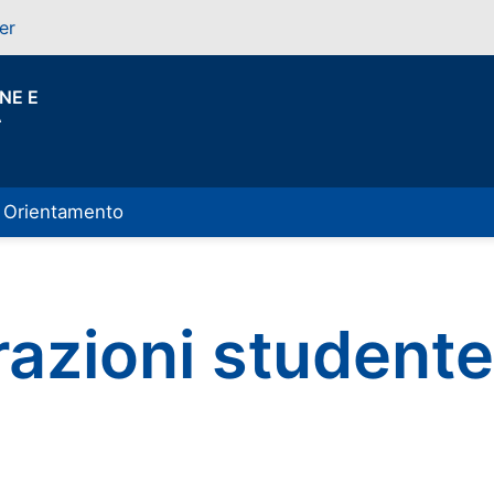
er
NE E
A
Orientamento
razioni student