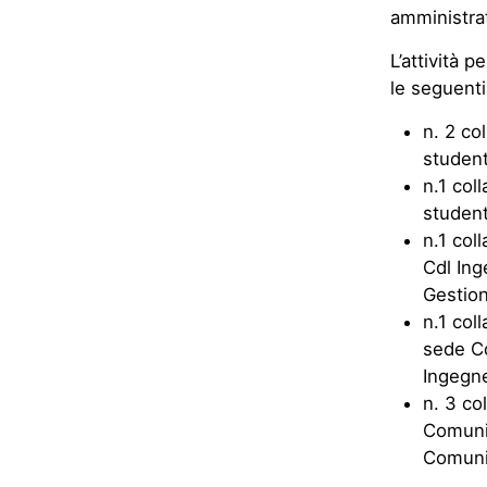
amministrat
L’attività 
le seguenti
n. 2 co
student
n.1 col
student
n.1 col
Cdl Ing
Gestion
n.1 col
sede Cd
Ingegne
n. 3 co
Comunic
Comunic