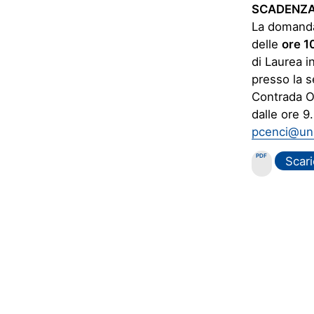
SCADENZ
La domanda 
delle
ore 1
di Laurea i
presso la s
Contrada Om
dalle ore 9.
pcenci@un
PDF
Scari