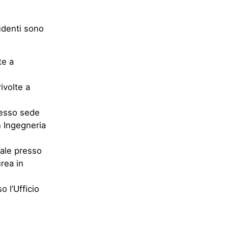
tudenti sono
te a
ivolte a
resso sede
n Ingegneria
ale presso
rea in
o l’Ufficio