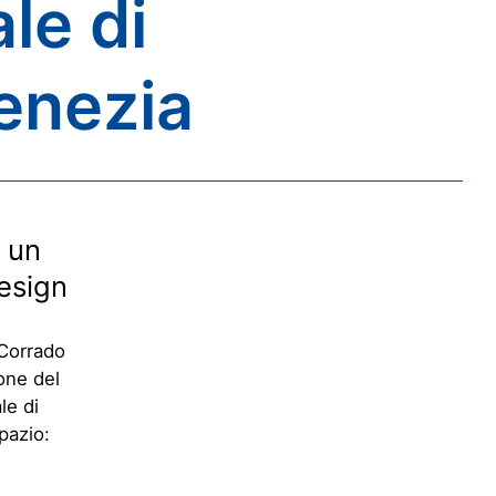
le di
Venezia
 un
Design
 Corrado
one del
le di
pazio: