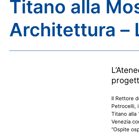
Titano alla Mos
Architettura –
L’Atene
progett
Il Rettore 
Petrocelli,
Titano alla
Venezia con
“Ospite osp