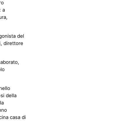
ro
: a
ura,
gonista del
, direttore
laborato,
olo
nello
si della
la
anno
cina casa di