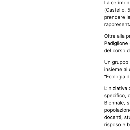
La cerimoni
(Castello, 
prendere la
rappresenta
Oltre alla 
Padiglione 
del corso d
Un gruppo d
insieme ai 
“Ecologia de
L’iniziativ
specifico, 
Biennale, s
popolazione
docenti, st
risposo e b