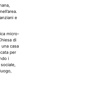
imana,
nell’area.
 anziani e
pica micro-
Chiesa di
e una casa
icata per
ndo i
 sociale,
 luogo,