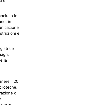
ti e
concluso le
rio: in
unicazione
struzioni e
gistrale
sign,
e la
li
Omerelli 20
blioteche,
razione di
a
, porte