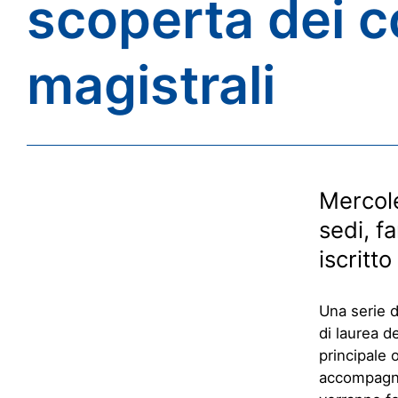
scoperta dei co
magistrali
Mercole
sedi, f
iscritto
Una serie di
di laurea d
principale 
accompagner