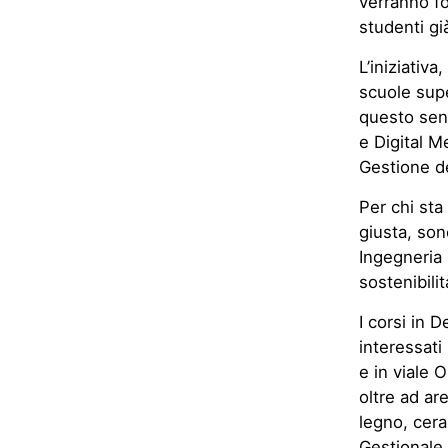
verranno for
studenti già
L’iniziativa
scuole supe
questo sens
e Digital M
Gestione de
Per chi sta
giusta, son
Ingegneria 
sostenibili
I corsi in 
interessati
e in viale O
oltre ad ar
legno, cera
Gestionale,