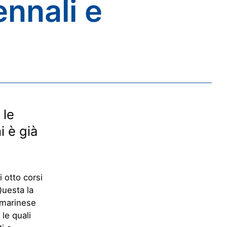
ennali e
 le
i è già
i otto corsi
Questa la
ammarinese
le quali