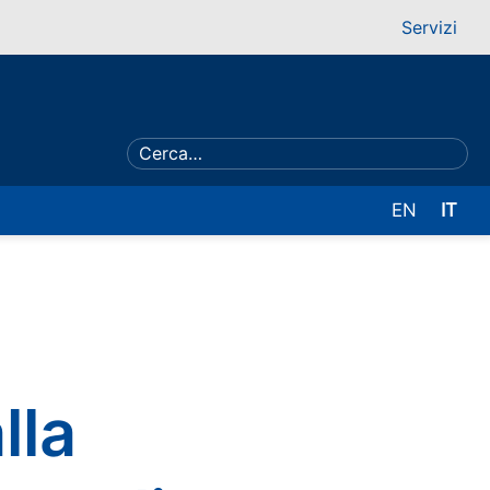
Servizi
EN
IT
lla