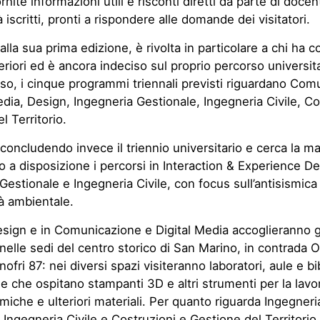
nite informazioni utili e risconti diretti da parte di docen
 iscritti, pronti a rispondere alle domande dei visitatori.
, alla sua prima edizione, è rivolta in particolare a chi ha 
riori ed è ancora indeciso sul proprio percorso universita
o, i cinque programmi triennali previsti riguardano Com
edia, Design, Ingegneria Gestionale, Ingegneria Civile, Co
l Territorio.
 concludendo invece il triennio universitario e cerca la ma
o a disposizione i percorsi in Interaction & Experience De
Gestionale e Ingegneria Civile, con focus sull’antisismica 
tà ambientale.
Design e in Comunicazione e Digital Media accoglieranno g
 nelle sedi del centro storico di San Marino, in contrada 
nofri 87: nei diversi spazi visiteranno laboratori, aule e bi
ee che ospitano stampanti 3D e altri strumenti per la lavo
miche e ulteriori materiali. Per quanto riguarda Ingegneri
 Ingegneria Civile e Costruzioni e Gestione del Territorio