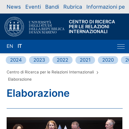
News
Eventi
Bandi
Rubrica
Informazioni per
CENTRO DI RICERCA
PER LE RELAZIONI
INTERNAZIONALI
EN
IT
2024
2023
2022
2021
2020
2
Centro di Ricerca per le Relazioni Internazionali
Elaborazione
Elaborazione