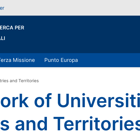
er
CERCA PER
LI
Terza Missione
Punto Europa
ies and Territories
k of Universiti
s and Territorie