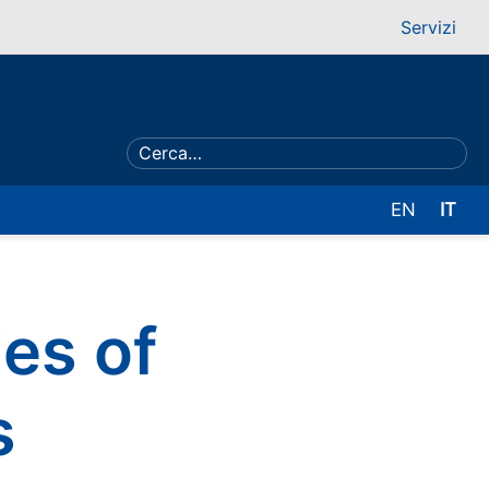
Servizi
EN
IT
es of
s