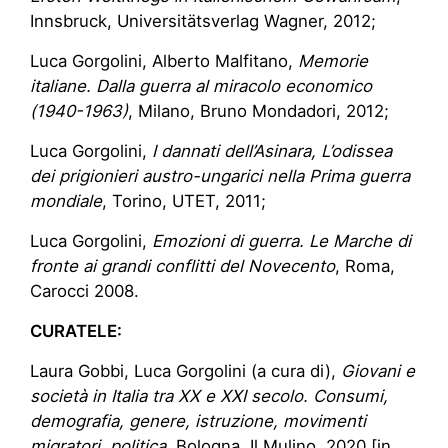
Innsbruck, Universitätsverlag Wagner, 2012;
Luca Gorgolini, Alberto Malfitano,
Memorie
italiane. Dalla guerra al miracolo economico
(1940-1963)
, Milano, Bruno Mondadori, 2012;
Luca Gorgolini,
I dannati dell’Asinara, L’odissea
dei prigionieri austro-ungarici nella Prima guerra
mondiale
, Torino, UTET, 2011;
Luca Gorgolini,
Emozioni di guerra. Le Marche di
fronte ai grandi conflitti del Novecento
, Roma,
Carocci 2008.
CURATELE:
Laura Gobbi, Luca Gorgolini (a cura di),
Giovani e
società in Italia tra XX e XXI secolo. Consumi,
demografia, genere, istruzione, movimenti
migratori, politica
, Bologna, Il Mulino, 2020 [in