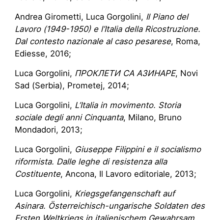
Andrea Girometti, Luca Gorgolini,
Il Piano del
Lavoro (1949-1950) e l’Italia della Ricostruzione.
Dal contesto nazionale al caso pesarese
, Roma,
Ediesse, 2016;
Luca Gorgolini,
ПРОКЛЕТИ СА АЗИНАРЕ
, Novi
Sad (Serbia), Prometej, 2014;
Luca Gorgolini,
L’Italia in movimento. Storia
sociale degli anni Cinquanta
, Milano, Bruno
Mondadori, 2013;
Luca Gorgolini,
Giuseppe Filippini e il socialismo
riformista. Dalle leghe di resistenza alla
Costituente
, Ancona, Il Lavoro editoriale, 2013;
Luca Gorgolini,
Kriegsgefangenschaft auf
Asinara. Österreichisch-ungarische Soldaten des
Ersten Weltkriegs in italienischem Gewahrsam
,