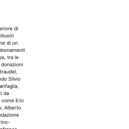
eriore di
llustri
ne di un
 abbonamenti
e, tra le
e donazioni
Braudel,
do Silvio
anfaglia,
i da
, come Eric
o, Alberto
ondazione
rino-