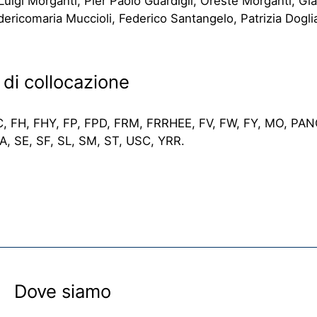
uigi Morganti, Pier Paolo Guardigli,
Oreste Morganti,
Gia
dericomaria Muccioli, Federico Santangelo, Patrizia Doglia
 di collocazione
C, FH, FHY, FP, FPD, FRM, FRRHEE, FV, FW, FY, MO, PAN
A, SE, SF, SL, SM, ST, USC, YRR.
Dove siamo