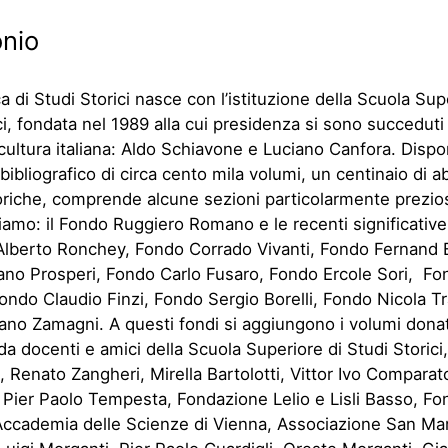
onio
ca di Studi Storici nasce con l’istituzione della Scuola Sup
ci, fondata nel 1989 alla cui presidenza si sono succeduti i
cultura italiana: Aldo Schiavone e Luciano Canfora. Dispo
bibliografico di circa cento mila volumi, un centinaio di
toriche, comprende alcune sezioni particolarmente prezios
diamo: il Fondo Ruggiero Romano e le recenti significativ
Alberto Ronchey, Fondo Corrado Vivanti, Fondo Fernand 
no Prosperi, Fondo Carlo Fusaro, Fondo Ercole Sori, Fon
ondo Claudio Finzi, Fondo Sergio Borelli, Fondo Nicola Tr
no Zamagni. A questi fondi si aggiungono i volumi donat
, da docenti e amici della Scuola Superiore di Studi Storici
enato Zangheri, Mirella Bartolotti, Vittor Ivo Comparat
 Pier Paolo Tempesta, Fondazione Lelio e Lisli Basso, F
, Accademia delle Scienze di Vienna, Associazione San Ma