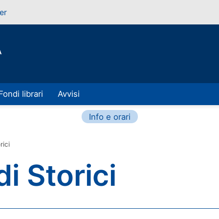
er
A
Fondi librari
Avvisi
Info e orari
rici
i Storici