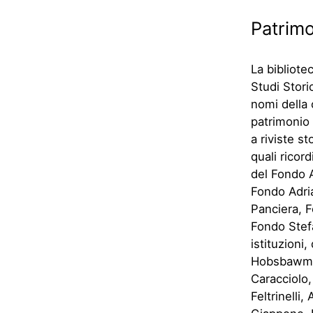
Patrim
La bibliote
Studi Stori
nomi della 
patrimonio 
a riviste s
quali ricor
del Fondo 
Fondo Adria
Panciera, F
Fondo Stefa
istituzioni
Hobsbawm, R
Caracciolo,
Feltrinelli