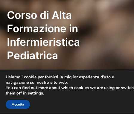
Corso di Alta
Formazione in
Infermieristica
Pediatrica
Usiamo i cookie per fornirti la miglior esperienza d'uso e
navigazione sul nostro sito web.
You can find out more about which cookies we are using or switch
Durata
Accesso
them off in
settings
.
60 ore
libero
Accetta
Dipartimento
Sede
DESID
Salita alla Rocca, 44
San Marino