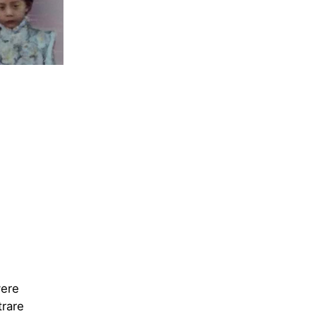
vere
trare