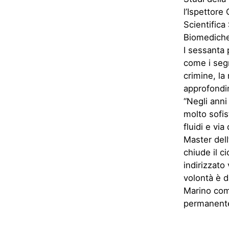
l’Ispettore
Scientifica
Biomediche 
I sessanta 
come i segn
crimine, la 
approfondim
“Negli anni
molto sofis
fluidi e vi
Master del
chiude il c
indirizzato 
volontà è d
Marino come
permanente 