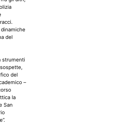
lizia
e
racci.
o dinamiche
na del
a strumenti
 sospette,
fico del
ccademico –
corso
tica la
re San
io
e”.