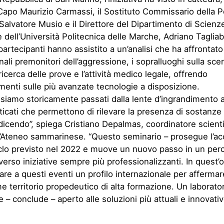
 Capo Maurizio Carmassi, il Sostituto Commissario della Po
 Salvatore Musio e il Direttore del Dipartimento di Scienz
dell’Università Politecnica delle Marche, Adriano Tagliab
partecipanti hanno assistito a un’analisi che ha affrontat
ali premonitori dell’aggressione, i sopralluoghi sulla sce
ricerca delle prove e l’attività medico legale, offrendo
enti sulle più avanzate tecnologie a disposizione.
 siamo storicamente passati dalla lente d’ingrandimento 
ticati che permettono di rilevare la presenza di sostanze
a dicendo”, spiega Cristiano Depalmas, coordinatore scienti
l’Ateneo sammarinese. “Questo seminario – prosegue l’a
iclo previsto nel 2022 e muove un nuovo passo in un per
verso iniziative sempre più professionalizzanti. In quest’ot
are a questi eventi un profilo internazionale per afferma
 territorio propedeutico di alta formazione. Un laborator
– conclude – aperto alle soluzioni più attuali e innovativ