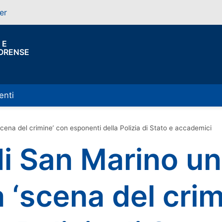
er
 E
FORENSE
enti
scena del crimine’ con esponenti della Polizia di Stato e accademici
 di San Marino un
a ‘scena del cri