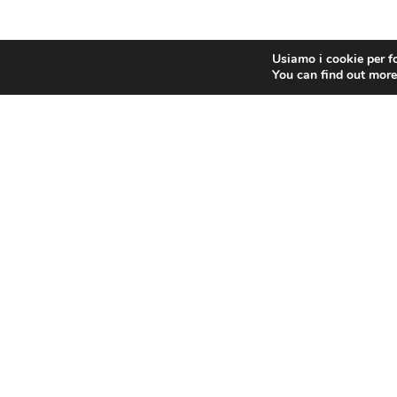
Usiamo i cookie per fo
You can find out more
Sede legal
Contrada O
47890 Repu