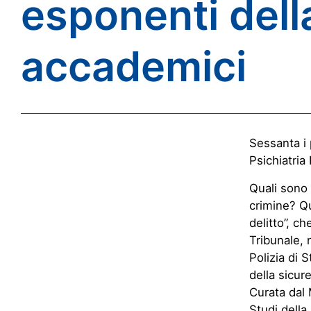
esponenti della
accademici
Sessanta i 
Psichiatria
Quali sono 
crimine? Qu
delitto”, c
Tribunale, 
Polizia di 
della sicur
Curata dal 
Studi della 