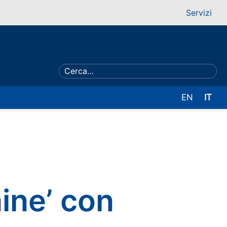
Servizi
EN
IT
mine’ con