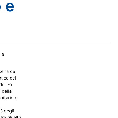
o e
a e
scena del
tica del
dell’Ex
 della
nitario e
à degli
a gli altri,