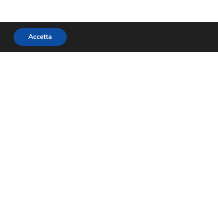
Accetta
Centralino sedi
— San
DESID Design 0549 883633
DESID Ingegnerie 0549 888111