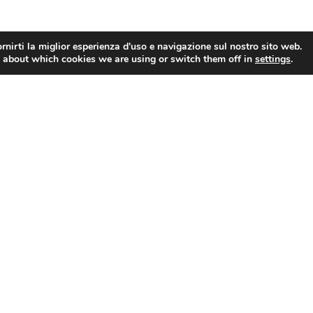
rnirti la miglior esperienza d'uso e navigazione sul nostro sito web.
 about which cookies we are using or switch them off in
settings
.
e
Segreteria Studenti
merelli, 20 — San Marino
Viale Antonio Onofri, 87 
bblica di San Marino
Marino