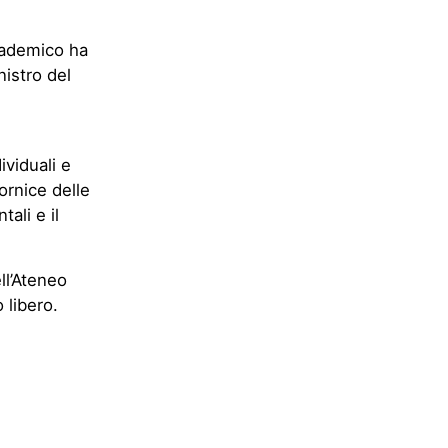
ccademico ha
nistro del
ividuali e
ornice delle
ali e il
ll’Ateneo
 libero.