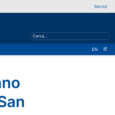
Servizi
EN
IT
nno
 San