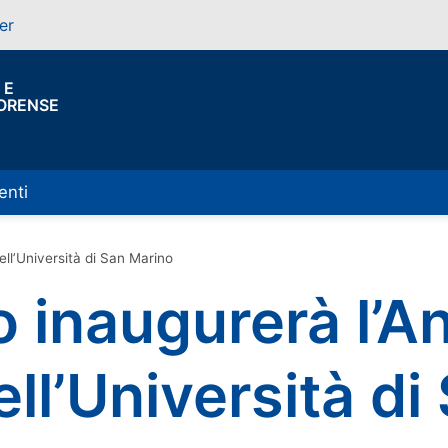
er
 E
FORENSE
enti
ll’Università di San Marino
 inaugurerà l’A
l’Università di