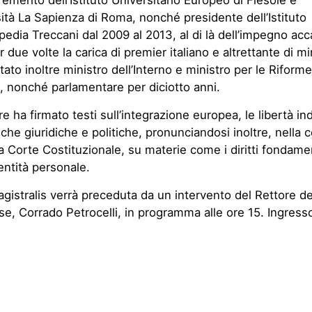
emerito dell’Istituto Universitario Europeo di Fiesole e
sità La Sapienza di Roma, nonché presidente dell’Istituto
opedia Treccani dal 2009 al 2013, al di là dell’impegno a
r due volte la carica di premier italiano e altrettante di mi
tato inoltre ministro dell’Interno e ministro per le Riforme
li, nonché parlamentare per diciotto anni.
 ha firmato testi sull’integrazione europea, le libertà ind
iche giuridiche e politiche, pronunciandosi inoltre, nella c
la Corte Costituzionale, su materie come i diritti fondament
identità personale.
agistralis verrà preceduta da un intervento del Rettore de
, Corrado Petrocelli, in programma alle ore 15. Ingresso