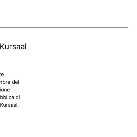
 Kursaal
te
embre del
zione
bblica di
Kursaal.