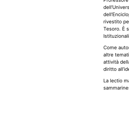
Professore 
dell’Univer
dell’Encicl
rivestito pe
Tesoro. È s
Istituziona
Come autore
altre temat
attività del
diritto all’
La lectio m
sammarinese