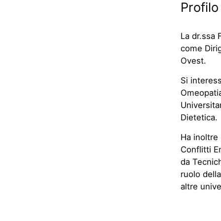
Profilo
La dr.ssa 
come Diri
Ovest.
Si interes
Omeopatia 
Universitar
Dietetica.
Ha inoltre
Conflitti E
da Tecnich
ruolo dell
altre univ