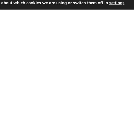
 about which cookies we are using or switch them off in
settings
.
e
Segreteria Studenti
merelli, 20 — San Marino
Viale Antonio Onofri, 87 
bblica di San Marino
Marino
c.cloud
segreteriastudenti@unir
30406
T. 0549 885444
 003379
Numero verde 800 411 31