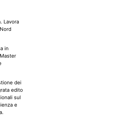
. Lavora
 Nord
a in
 Master
e
stione dei
grata edito
onali sul
pienza e
a.