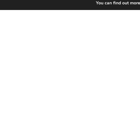
You can find out more
Sede legal
Contrada O
47890 Repu
unirsm@pe
CF 911644
C.O.E. SM