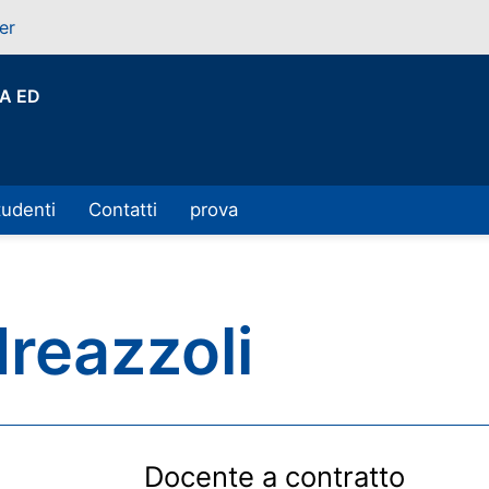
er
A ED
tudenti
Contatti
prova
reazzoli
Docente a contratto