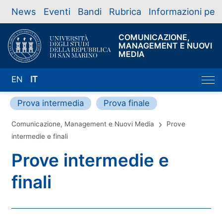
News
Eventi
Bandi
Rubrica
Informazioni per
COMUNICAZIONE,
MANAGEMENT E NUOVI
MEDIA
EN
IT
Prova intermedia
Prova finale
Comunicazione, Management e Nuovi Media
Prove
intermedie e finali
Prove intermedie e
finali