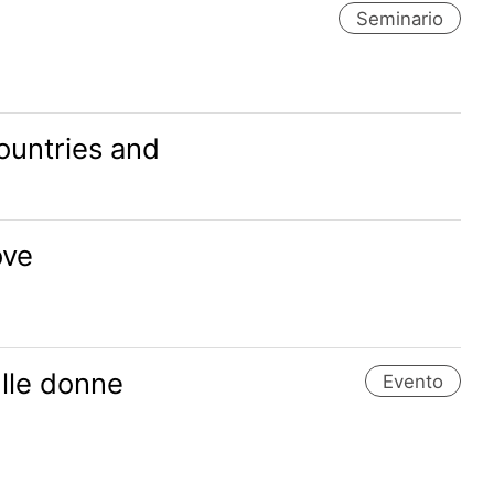
Seminario
ountries and
ove
ulle donne
Evento