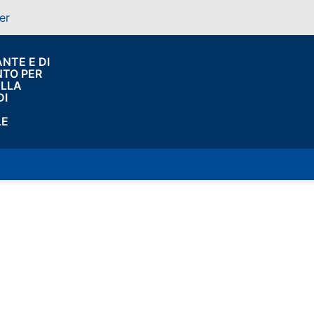
er
NTE E DI
TO PER
ELLA
DI
LE