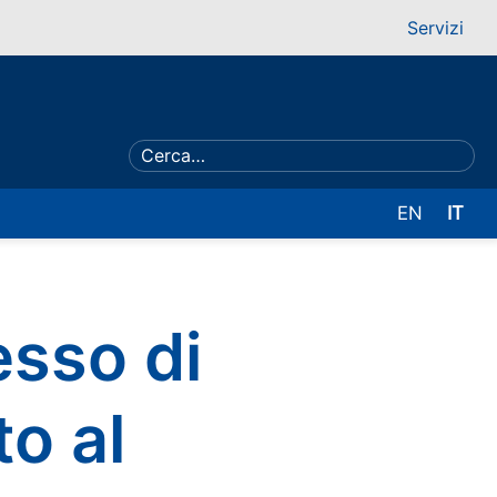
Servizi
EN
IT
esso di
to al