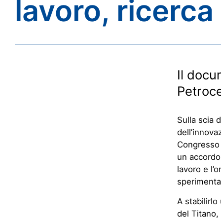
lavoro, ricerca
Il docu
Petroce
Sulla scia d
dell’innova
Congresso d
un accordo 
lavoro e l’
sperimental
A stabilirl
del Titano,