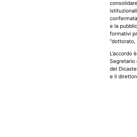
consolidare
istituziona
confermata 
e la pubblic
formativi p
“dottorato,
L’accordo è
Segretario 
del Dicaste
e il dirett