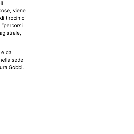
li
cose, viene
i tirocinio”
i “percorsi
agistrale,
 e dal
 nella sede
aura Gobbi,