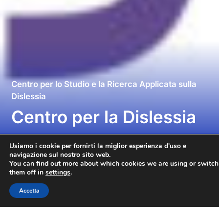
Centro per lo Studio e la Ricerca Applicata sulla
Dislessia
Centro per la Dislessia
Usiamo i cookie per fornirti la miglior esperienza d'uso e
navigazione sul nostro sito web.
You can find out more about which cookies we are using or switch
Dipartimento
Sede
them off in
settings
.
DSU
Via A. Onofri, 87 - San
Accetta
Marino