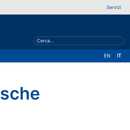
Servizi
EN
IT
esche