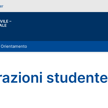
er
VILE –
ALE
Orientamento
razioni student