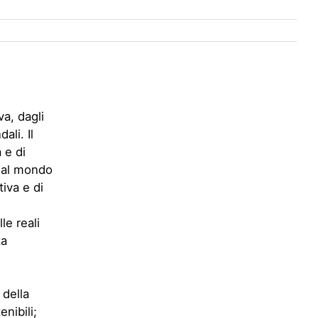
a, dagli
ali. Il
 e di
e al mondo
iva e di
le reali
ta
 della
enibili;