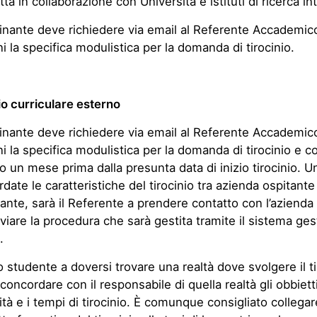
ta in collaborazione con Università e istituti di ricerca in
ocinante deve richiedere via email al Referente Accademico
ni la specifica modulistica per la domanda di tirocinio.
io curriculare esterno
ocinante deve richiedere via email al Referente Accademico
ni la specifica modulistica per la domanda di tirocinio e 
 un mese prima dalla presunta data di inizio tirocinio. U
date le caratteristiche del tirocinio tra azienda ospitante
nante, sarà il Referente a prendere contatto con l’azienda
viare la procedura che sarà gestita tramite il sistema ges
.
o studente a doversi trovare una realtà dove svolgere il ti
concordare con il responsabile di quella realtà gli obbietti
tà e i tempi di tirocinio. È comunque consigliato collegare