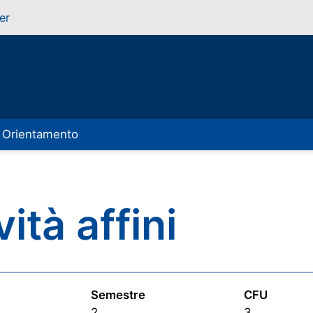
er
Orientamento
vità affini
Semestre
CFU
2
3