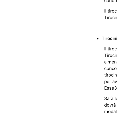
condot
Il tir
Tiroci
Tirocin
Il tir
Tiroci
almeno
concor
tiroci
per av
Esse3
Sarà l
dovrà 
modali