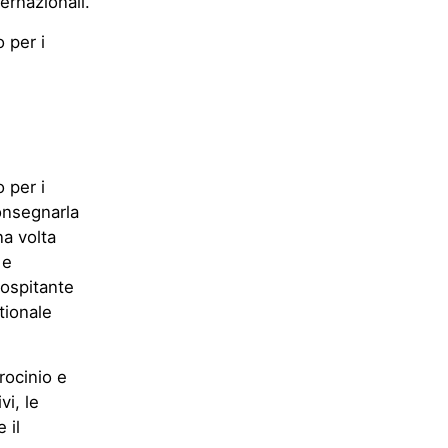
ternazionali.
 per i
 per i
consegnarla
na volta
 e
 ospitante
tionale
rocinio e
vi, le
 il