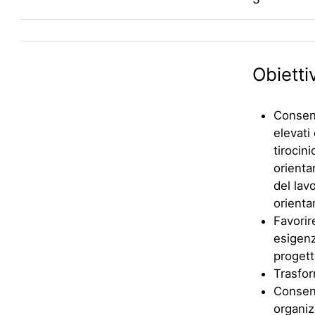
Obiettiv
Consent
elevati 
tirocin
orienta
del lav
orienta
Favorir
esigenz
progett
Trasform
Consent
organizz