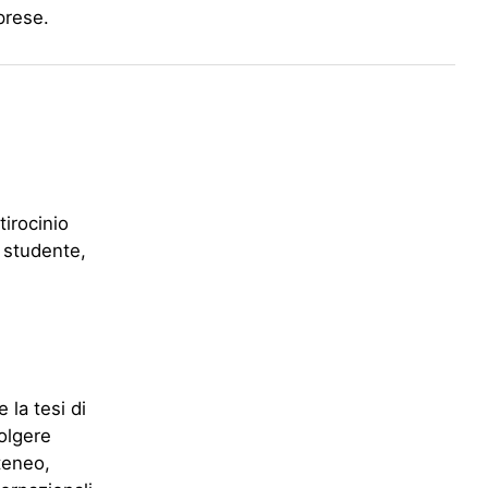
prese.
tirocinio
o studente,
e la tesi di
olgere
teneo,