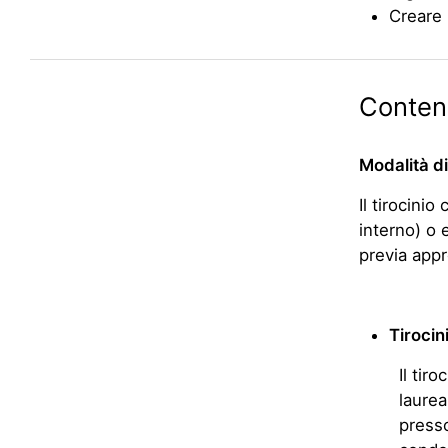
Creare 
Contenu
Modalità di
Il tirocinio
interno) o 
previa appr
Tirocin
Il tir
laurea
presso