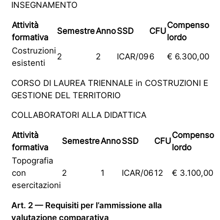
INSEGNAMENTO
Attività
Compenso
Semestre
Anno
SSD
CFU
formativa
lordo
Costruzioni
2
2
ICAR/09
6
€ 6.300,00
esistenti
CORSO DI LAUREA TRIENNALE in COSTRUZIONI E
GESTIONE DEL TERRITORIO
COLLABORATORI ALLA DIDATTICA
Attività
Compenso
Semestre
Anno
SSD
CFU
formativa
lordo
Topografia
con
2
1
ICAR/06
12
€ 3.100,00
esercitazioni
Art. 2 — Requisiti per l’ammissione alla
valutazione comparativa