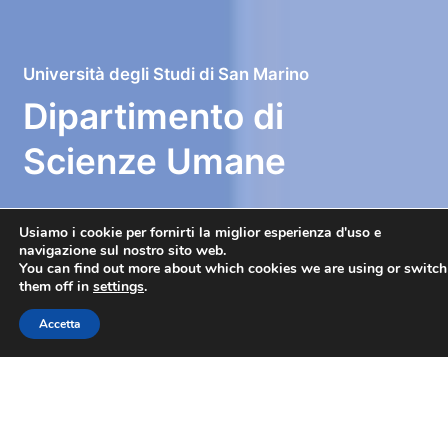
Università degli Studi di San Marino
Dipartimento di
Scienze Umane
Usiamo i cookie per fornirti la miglior esperienza d'uso e
navigazione sul nostro sito web.
You can find out more about which cookies we are using or switch
Il Dipartimento di Scienze Umane sviluppa
them off in
settings
.
programmi di ricerca, di formazione e di terza
missione relativamente ai macro-settori della
Accetta
Formazione e della Comunicazione.