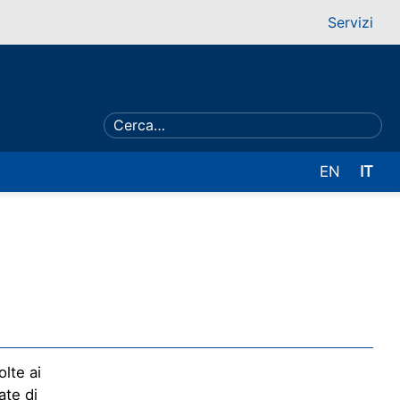
Servizi
EN
IT
lte ai
ate di