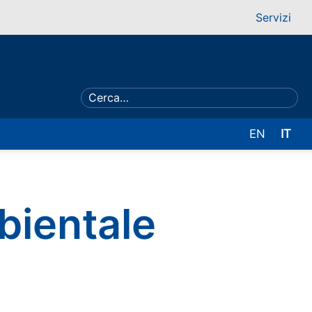
Servizi
EN
IT
mbientale