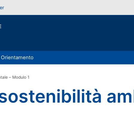
er
E
Orientamento
ntale – Modulo 1
 sostenibilità a