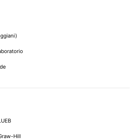
ggiani)
aboratorio
ide
CLUEB
Graw-Hill