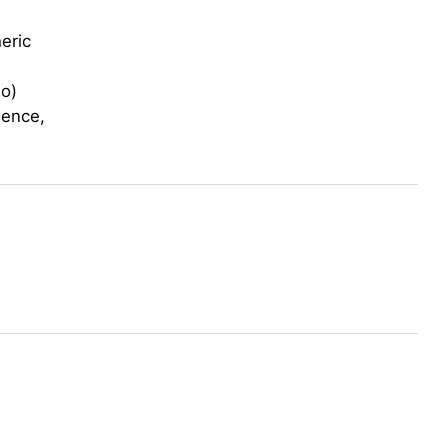
eric
no)
ience,