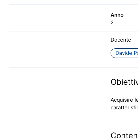
Anno
2
Docente
Davide P
Obiettiv
Acquisire l
caratteristi
Contenu