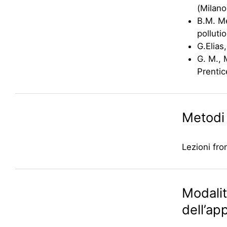
(Milano
B.M. Me
polluti
G.Elias
G. M., 
Prentic
Metodi 
Lezioni fron
Modalit
dell’a