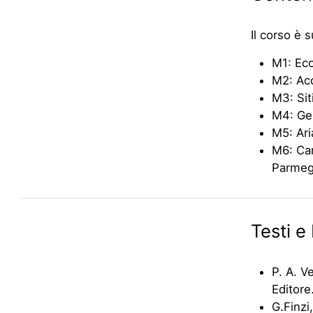
Il corso è 
M1: Eco
M2: Acq
M3: Sit
M4: Ges
M5: Aria
M6: Cam
Parmeg
Testi e 
P. A. V
Editore
G.Finzi