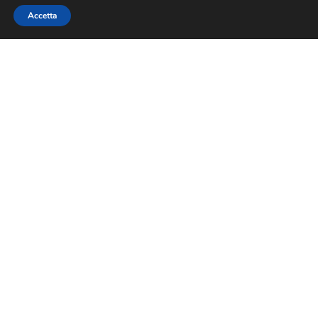
Accetta
Sede legale
Contrada Omerelli, 20 — San Marino
47890 Repubblica di San Marino
unirsm@pec.cloud
CF 91164430406