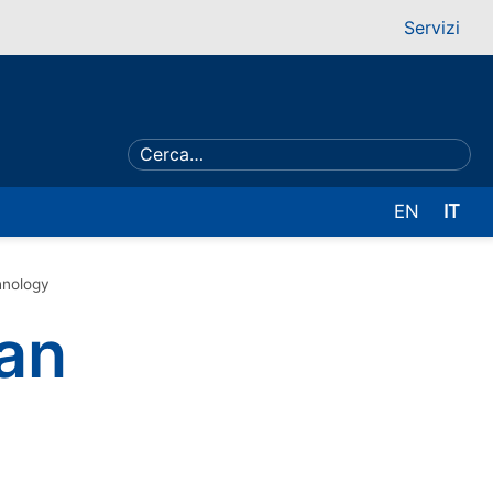
Servizi
EN
IT
hnology
San