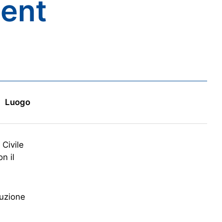
ment
Luogo
 Civile
on il
ruzione