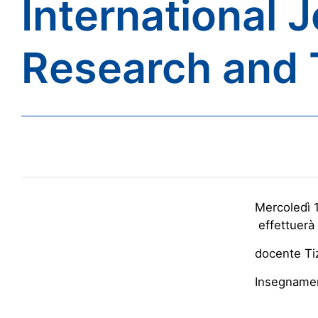
International 
Research and 
Mercoledì 1
effettuerà 
docente Ti
Insegnamen