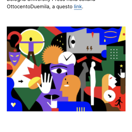
OttocentoDuemila, a questo
link
.