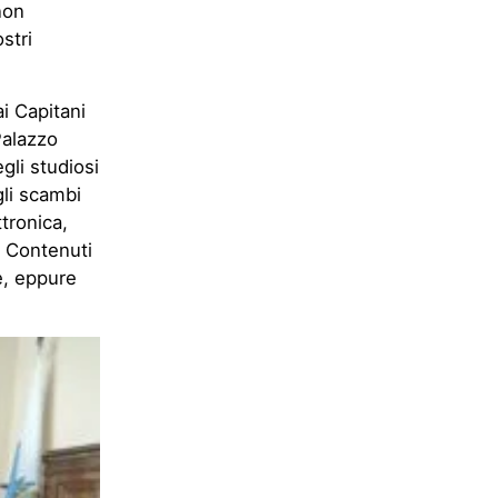
non
stri
i Capitani
Palazzo
gli studiosi
gli scambi
ttronica,
. Contenuti
le, eppure