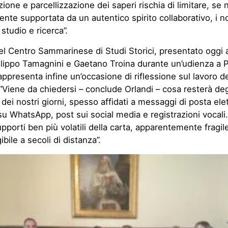
zione e parcellizzazione dei saperi rischia di limitare, se 
te supportata da un autentico spirito collaborativo, i no
 studio e ricerca”.
el Centro Sammarinese di Studi Storici, presentato oggi a
ilippo Tamagnini e Gaetano Troina durante un’udienza a 
appresenta infine un’occasione di riflessione sul lavoro de
“Viene da chiedersi – conclude Orlandi – cosa resterà de
i dei nostri giorni, spesso affidati a messaggi di posta ele
 WhatsApp, post sui social media e registrazioni vocali
supporti ben più volatili della carta, apparentemente fragi
bile a secoli di distanza”.