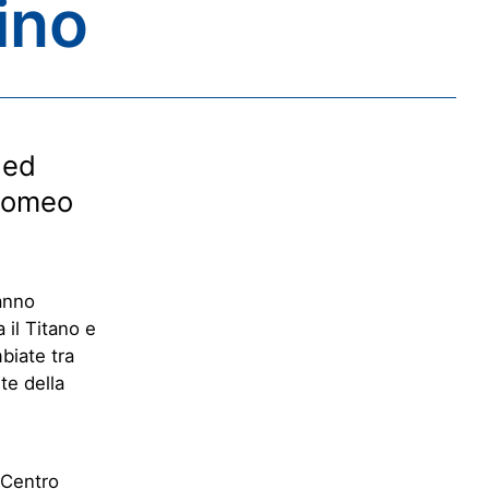
ino
 ed
olomeo
hanno
 il Titano e
biate tra
te della
 Centro