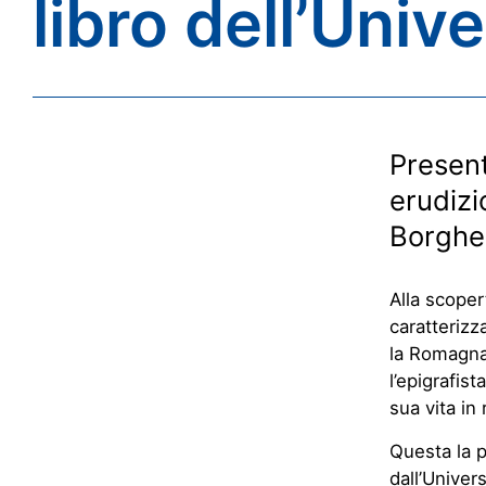
libro dell’Univ
Present
erudizi
Borghes
Alla scopert
caratterizza
la Romagna,
l’epigrafis
sua vita in
Questa la po
dall’Univer