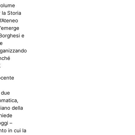
 volume
 la Storia
l’Ateneo
 “emerge
 Borghesi e
 e
organizzando
onché
.
docente
i due
omatica,
hiano della
chiede
ggi –
to in cui la