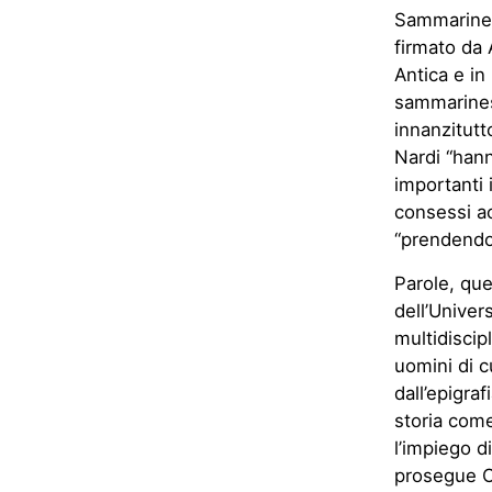
Sammarinese
firmato da A
Antica e in
sammarines
innanzitutt
Nardi “hann
importanti 
consessi ac
“prendendo 
Parole, que
dell’Univer
multidiscip
uomini di c
dall’epigra
storia come
l’impiego d
prosegue Or