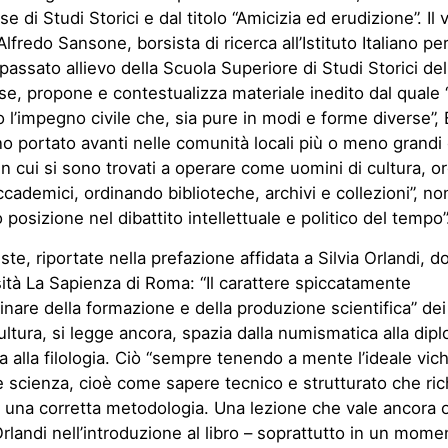
 di Studi Storici e dal titolo “Amicizia ed erudizione”. Il
lfredo Sansone, borsista di ricerca all’Istituto Italiano per
 passato allievo della Scuola Superiore di Studi Storici del
e, propone e contestualizza materiale inedito dal quale
o l’impegno civile che, sia pure in modi e forme diverse”,
o portato avanti nelle comunità locali più o meno grandi
in cui si sono trovati a operare come uomini di cultura, 
cademici, ordinando biblioteche, archivi e collezioni”, n
posizione nel dibattito intellettuale e politico del tempo”
ste, riportate nella prefazione affidata a Silvia Orlandi, 
sità La Sapienza di Roma: “Il carattere spiccatamente
linare della formazione e della produzione scientifica” de
ultura, si legge ancora, spazia dalla numismatica alla dipl
fia alla filologia. Ciò “sempre tenendo a mente l’ideale vic
 scienza, cioè come sapere tecnico e strutturato che ri
i una corretta metodologia. Una lezione che vale ancora o
landi nell’introduzione al libro – soprattutto in un momen