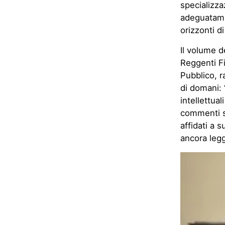
specializza
adeguatamen
orizzonti di
Il volume d
Reggenti F
Pubblico, r
di domani: 
intellettual
commenti su
affidati a 
ancora leggi