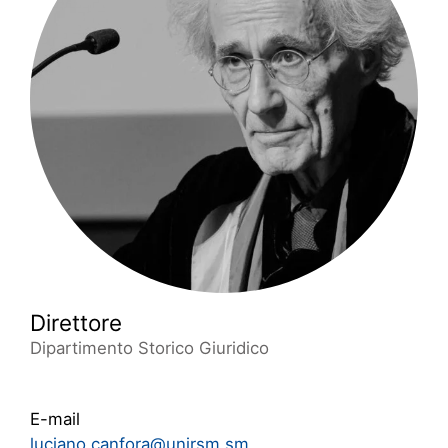
Direttore
Dipartimento Storico Giuridico
E-mail
luciano.canfora@unirsm.sm