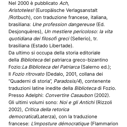
Nel 2000 è pubblicato
Ach,
Aristoteles!
(Europäische Verlagsanstalt
/Rotbuch), con traduzione francese, italiana,
brasiliana:
Une profession dangereuse
(Ed.
Desjonquères),
Un mestiere pericoloso: la vita
quotidiana dei filosofi greci
(Sellerio), tr.
brasiliana (Estado Libertade).
Da ultimo si occupa della storia editoriale
della
Biblioteca
del patriarca greco-bizantino
Fozio:
La Biblioteca del Patriarca
(Salerno ed.);
Il
Fozio ritrovato
(Dedalo, 2001, collana dei
“Quaderni di storia”,
Paradosis/4
), contenente
traduzioni latine inedite della
Biblioteca
di Fozio.
Presso Adelphi:
Convertire Casaubon
(2002).
Gli ultimi volumi sono:
Noi e gli Antichi
(Rizzoli
2002),
Critica della retorica
democratica
(Laterza), con la traduzione
francese:
L’imposture démocratique
(Flammarion