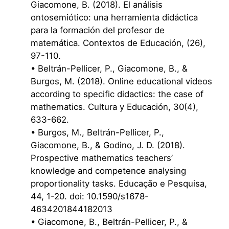
Giacomone, B. (2018). El análisis
ontosemiótico: una herramienta didáctica
para la formación del profesor de
matemática. Contextos de Educación, (26),
97-110.
• Beltrán-Pellicer, P., Giacomone, B., &
Burgos, M. (2018). Online educational videos
according to specific didactics: the case of
mathematics. Cultura y Educación, 30(4),
633-662.
• Burgos, M., Beltrán-Pellicer, P.,
Giacomone, B., & Godino, J. D. (2018).
Prospective mathematics teachers’
knowledge and competence analysing
proportionality tasks. Educação e Pesquisa,
44, 1-20. doi: 10.1590/s1678-
4634201844182013
• Giacomone, B., Beltrán-Pellicer, P., &