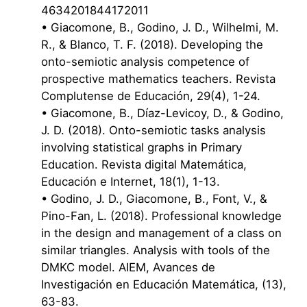
4634201844172011
• Giacomone, B., Godino, J. D., Wilhelmi, M.
R., & Blanco, T. F. (2018). Developing the
onto-semiotic analysis competence of
prospective mathematics teachers. Revista
Complutense de Educación, 29(4), 1-24.
• Giacomone, B., Díaz-Levicoy, D., & Godino,
J. D. (2018). Onto-semiotic tasks analysis
involving statistical graphs in Primary
Education. Revista digital Matemática,
Educación e Internet, 18(1), 1-13.
• Godino, J. D., Giacomone, B., Font, V., &
Pino-Fan, L. (2018). Professional knowledge
in the design and management of a class on
similar triangles. Analysis with tools of the
DMKC model. AIEM, Avances de
Investigación en Educación Matemática, (13),
63-83.