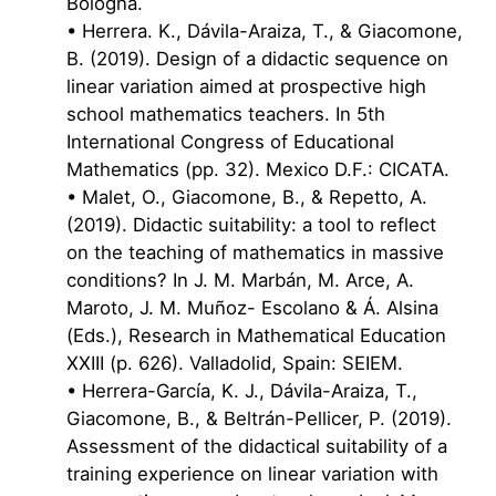
Bologna.
• Herrera. K., Dávila-Araiza, T., & Giacomone,
B. (2019). Design of a didactic sequence on
linear variation aimed at prospective high
school mathematics teachers. In 5th
International Congress of Educational
Mathematics (pp. 32). Mexico D.F.: CICATA.
• Malet, O., Giacomone, B., & Repetto, A.
(2019). Didactic suitability: a tool to reflect
on the teaching of mathematics in massive
conditions? In J. M. Marbán, M. Arce, A.
Maroto, J. M. Muñoz- Escolano & Á. Alsina
(Eds.), Research in Mathematical Education
XXIII (p. 626). Valladolid, Spain: SEIEM.
• Herrera-García, K. J., Dávila-Araiza, T.,
Giacomone, B., & Beltrán-Pellicer, P. (2019).
Assessment of the didactical suitability of a
training experience on linear variation with