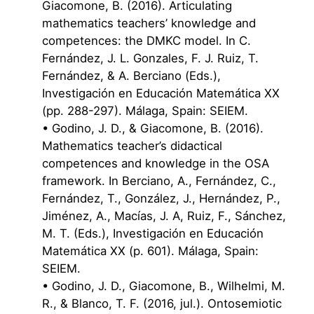
Giacomone, B. (2016). Articulating
mathematics teachers’ knowledge and
competences: the DMKC model. In C.
Fernández, J. L. Gonzales, F. J. Ruiz, T.
Fernández, & A. Berciano (Eds.),
Investigación en Educación Matemática XX
(pp. 288-297). Málaga, Spain: SEIEM.
• Godino, J. D., & Giacomone, B. (2016).
Mathematics teacher’s didactical
competences and knowledge in the OSA
framework. In Berciano, A., Fernández, C.,
Fernández, T., González, J., Hernández, P.,
Jiménez, A., Macías, J. A, Ruiz, F., Sánchez,
M. T. (Eds.), Investigación en Educación
Matemática XX (p. 601). Málaga, Spain:
SEIEM.
• Godino, J. D., Giacomone, B., Wilhelmi, M.
R., & Blanco, T. F. (2016, jul.). Ontosemiotic