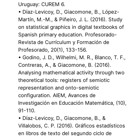
Uruguay: CUREM 6.
• Díaz-Levicoy, D., Giacomone, B., López-
Martín, M.-M., & Piñeiro, J. L. (2016). Study
on statistical graphics in digital textbooks of
Spanish primary education. Profesorado-
Revista de Currículum y Formación de
Profesorado, 20(1), 133-156.
• Godino, J. D., Wilhelmi, M. R., Blanco, T. F.,
Contreras, A., & Giacomone, B. (2016).
Analysing mathematical activity through two
theoretical tools: registers of semiotic
representation and onto-semiotic
configuration. AIEM, Avances de
Investigación en Educación Matemática, (10),
91-110.
• Díaz-Levicoy, D., Giacomone, B., &
Villalobos, C. P. (2016). Gráficos estadísticos
en libros de texto del segundo ciclo de