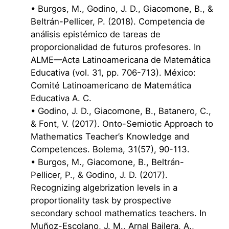
• Burgos, M., Godino, J. D., Giacomone, B., &
Beltrán-Pellicer, P. (2018). Competencia de
análisis epistémico de tareas de
proporcionalidad de futuros profesores. In
ALME––Acta Latinoamericana de Matemática
Educativa (vol. 31, pp. 706-713). México:
Comité Latinoamericano de Matemática
Educativa A. C.
• Godino, J. D., Giacomone, B., Batanero, C.,
& Font, V. (2017). Onto-Semiotic Approach to
Mathematics Teacher’s Knowledge and
Competences. Bolema, 31(57), 90-113.
• Burgos, M., Giacomone, B., Beltrán-
Pellicer, P., & Godino, J. D. (2017).
Recognizing algebrization levels in a
proportionality task by prospective
secondary school mathematics teachers. In
Muñoz-Escolano, J. M., Arnal Bailera, A.,