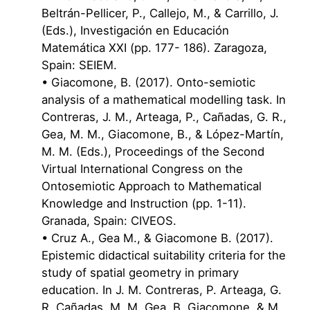
Beltrán-Pellicer, P., Callejo, M., & Carrillo, J.
(Eds.), Investigación en Educación
Matemática XXI (pp. 177- 186). Zaragoza,
Spain: SEIEM.
• Giacomone, B. (2017). Onto-semiotic
analysis of a mathematical modelling task. In
Contreras, J. M., Arteaga, P., Cañadas, G. R.,
Gea, M. M., Giacomone, B., & López-Martín,
M. M. (Eds.), Proceedings of the Second
Virtual International Congress on the
Ontosemiotic Approach to Mathematical
Knowledge and Instruction (pp. 1-11).
Granada, Spain: CIVEOS.
• Cruz A., Gea M., & Giacomone B. (2017).
Epistemic didactical suitability criteria for the
study of spatial geometry in primary
education. In J. M. Contreras, P. Arteaga, G.
R. Cañadas, M. M. Gea, B. Giacomone, & M.