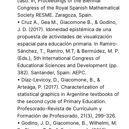
caso. In, Proceedings of the Biennial
Congress of the Royal Spanish Mathematical
Society RESME. Zaragoza, Spain.
• Cruz A., Gea M., Giacomone B., & Godino,
J. D. (2017). Idoneidad epistémica de una
propuesta de actividades de visualización
espacial para educación primaria. In Ramiro-
Sánchez, T., Ramiro, M.T, & Bermúdez, M. P.
(Eds.), 5th International Congress of
Educational Sciences and Development (pp.
382). Santander, Spain: AEPC.
• Díaz-Levicoy, D., Giacomone, B., &
Arteaga, P. (2017). Characterization of
statistical graphics in Argentine textbooks of
the second cycle of Primary Education.
Profesorado-Revista de Currículum y
Formación de Profesorado, 21(3), 299-326.
• Godino, J. D., Giacomone, B., Wilhelmi, M.