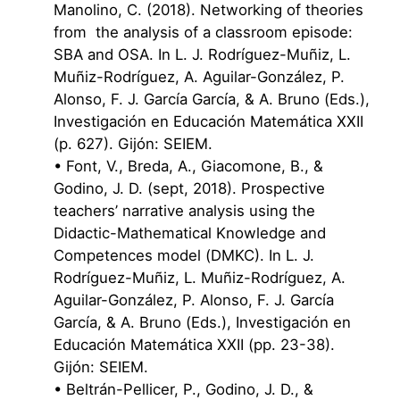
Manolino, C. (2018). Networking of theories
from the analysis of a classroom episode:
SBA and OSA. In L. J. Rodríguez-Muñiz, L.
Muñiz-Rodríguez, A. Aguilar-González, P.
Alonso, F. J. García García, & A. Bruno (Eds.),
Investigación en Educación Matemática XXII
(p. 627). Gijón: SEIEM.
• Font, V., Breda, A., Giacomone, B., &
Godino, J. D. (sept, 2018). Prospective
teachers’ narrative analysis using the
Didactic-Mathematical Knowledge and
Competences model (DMKC). In L. J.
Rodríguez-Muñiz, L. Muñiz-Rodríguez, A.
Aguilar-González, P. Alonso, F. J. García
García, & A. Bruno (Eds.), Investigación en
Educación Matemática XXII (pp. 23-38).
Gijón: SEIEM.
• Beltrán-Pellicer, P., Godino, J. D., &