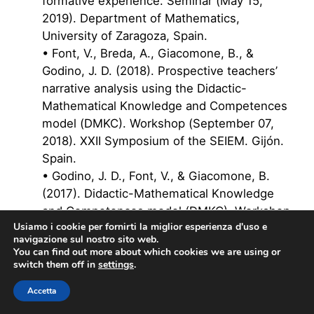
formative experience. Seminar (May 15,
2019). Department of Mathematics,
University of Zaragoza, Spain.
• Font, V., Breda, A., Giacomone, B., &
Godino, J. D. (2018). Prospective teachers’
narrative analysis using the Didactic-
Mathematical Knowledge and Competences
model (DMKC). Workshop (September 07,
2018). XXII Symposium of the SEIEM. Gijón.
Spain.
• Godino, J. D., Font, V., & Giacomone, B.
(2017). Didactic-Mathematical Knowledge
and Competences model (DMKC). Workshop
Usiamo i cookie per fornirti la miglior esperienza d'uso e
(September 08, 2017). XXI Symposium of
navigazione sul nostro sito web.
the SEIEM-Workgroup-Knowledge and
You can find out more about which cookies we are using or
professional development of the
switch them off in
settings
.
mathematics teacher. Zaragoza, Spain.
Accetta
• Cruz, A., Gea, M.M., Giacomone, B., &