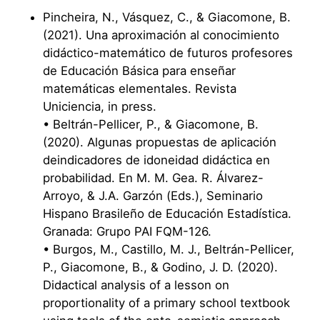
Pincheira, N., Vásquez, C., & Giacomone, B.
(2021). Una aproximación al conocimiento
didáctico-matemático de futuros profesores
de Educación Básica para enseñar
matemáticas elementales. Revista
Uniciencia, in press.
• Beltrán-Pellicer, P., & Giacomone, B.
(2020). Algunas propuestas de aplicación
deindicadores de idoneidad didáctica en
probabilidad. En M. M. Gea. R. Álvarez-
Arroyo, & J.A. Garzón (Eds.), Seminario
Hispano Brasileño de Educación Estadística.
Granada: Grupo PAI FQM-126.
• Burgos, M., Castillo, M. J., Beltrán-Pellicer,
P., Giacomone, B., & Godino, J. D. (2020).
Didactical analysis of a lesson on
proportionality of a primary school textbook