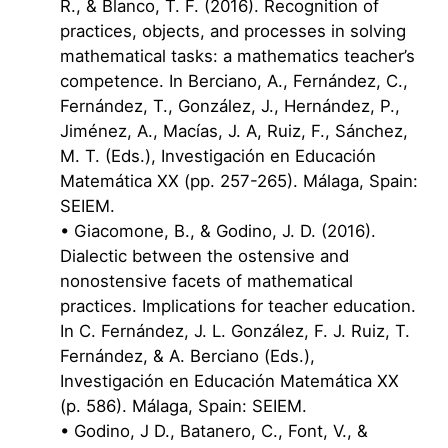
R., & Blanco, T. F. (2016). Recognition of
practices, objects, and processes in solving
mathematical tasks: a mathematics teacher’s
competence. In Berciano, A., Fernández, C.,
Fernández, T., González, J., Hernández, P.,
Jiménez, A., Macías, J. A, Ruiz, F., Sánchez,
M. T. (Eds.), Investigación en Educación
Matemática XX (pp. 257-265). Málaga, Spain:
SEIEM.
• Giacomone, B., & Godino, J. D. (2016).
Dialectic between the ostensive and
nonostensive facets of mathematical
practices. Implications for teacher education.
In C. Fernández, J. L. González, F. J. Ruiz, T.
Fernández, & A. Berciano (Eds.),
Investigación en Educación Matemática XX
(p. 586). Málaga, Spain: SEIEM.
• Godino, J D., Batanero, C., Font, V., &