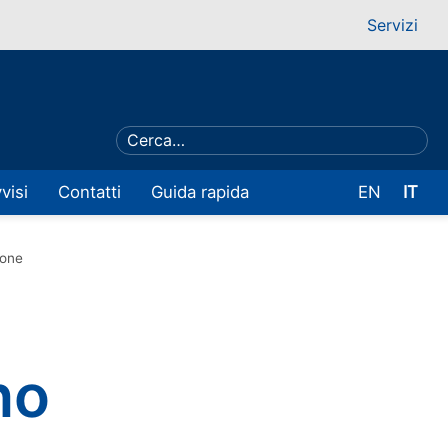
Servizi
visi
Contatti
Guida rapida
EN
IT
ione
no