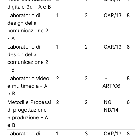
digitale 3d - A e B
Laboratorio di
1
2
ICAR/13
8
design della
comunicazione 2
- A
Laboratorio di
1
2
ICAR/13
8
design della
comunicazione 2
- B
Laboratorio video
2
2
L-
8
e multimedia - A
ART/06
e B
Metodi e Processi
2
2
ING-
6
di progettazione
IND/14
e produzione - A
e B
Laboratorio di
1
3
ICAR/13
8