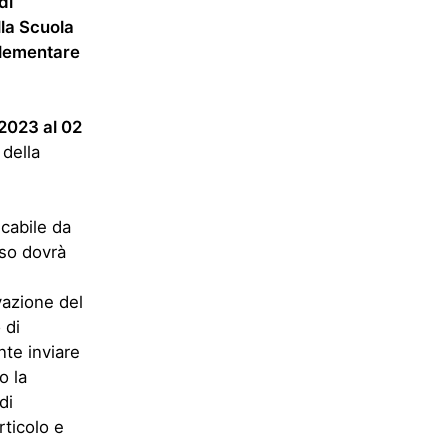
di
lla Scuola
Elementare
2023 al 02
 della
cabile da
rso dovrà
vazione del
 di
te inviare
o la
di
ticolo e