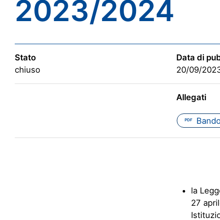
2023/2024
Stato
Data di pu
chiuso
20/09/202
Allegati
Bando
PDF
la Legg
27 apri
Istituz