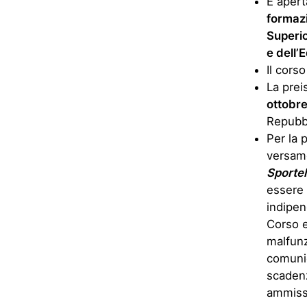
È apert
formazi
Superio
e dell’
Il cor
La prei
ottobr
Repubbl
Per la 
versam
Sportel
essere
indipen
Corso e
malfunz
comunic
scaden
ammissi