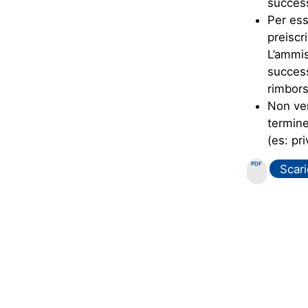
success
Per ess
preiscr
L’ammis
success
rimbors
Non ver
termine
(es: pr
PDF
Scari