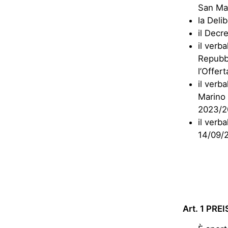
San Ma
la Deli
il Decr
il verb
Repubbl
l’Offer
il verb
Marino 
2023/2
il verb
14/09/
Art. 1 PRE