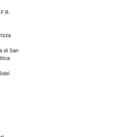
.F.R.
rizza
ca di San
ttica
23del