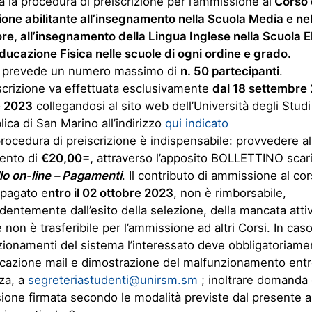
a la procedura di preiscrizione per l’ammissione al
Corso 
one abilitante all’insegnamento nella Scuola Media e ne
re, all’insegnamento della Lingua Inglese nella Scuola 
Educazione Fisica nelle scuole di ogni ordine e grado.
so prevede un numero massimo di
n. 50 partecipanti
.
scrizione va effettuata esclusivamente
dal 18 settembre 
e 2023
collegandosi al sito web dell’Università degli Studi
ica di San Marino all’indirizzo
qui indicato
procedura di preiscrizione è indispensabile: provvedere al
ento di
€20,00=,
attraverso l’apposito BOLLETTINO scari
lo on-line – Pagamenti
. Il contributo di ammissione al co
 pagato e
ntro il 02 ottobre 2023
, non è rimborsabile,
dentemente dall’esito della selezione, della mancata atti
 non è trasferibile per l’ammissione ad altri Corsi. In caso
ionamenti del sistema l’interessato deve obbligatoriamen
azione mail e dimostrazione del malfunzionamento entr
za, a
segreteriastudenti@unirsm.sm
; inoltrare domanda 
one firmata secondo le modalità previste dal presente ar