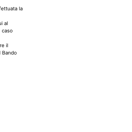
ettuata la
i al
n caso
e il
el Bando