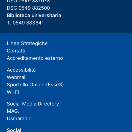
DSU 0549 887078
DSG 0549 882500
Biblioteca universitaria
T. 0549 883641
Linee Strategiche
Contatti
Accreditamento esterno
Accessibilità
Webmail
Sportello Online (Esse3)
Wi-Fi
Social Media Directory
MAG.
Usmaradio
Social