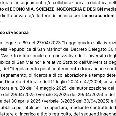
rtura di insegnamenti e/o collaborazioni alla didattica nel
nto di ECONOMIA, SCIENZE INGEGNERIA E DESIGN
media
 diritto privato e/o lettere di incarico per
l’anno accademi
:
iso di vacanza
lla Legge n. 69 del 27/04/2023 “Legge quadro sulla istruz
della Repubblica di San Marino” del Decreto Delegato 3
“Assetto istituzionale e organizzativo dell’Università degl
blica di San Marino” e relativo Statuto dell’Università degl
 del “Regolamento per il conferimento di incarichi e cont
 insegnamento, di ricerca e di collaborazione a tempo det
 Decreto Rettorale dell’11 luglio 2024 n.47/2024, ai sen
torale n. 20 del 14 maggio 2025, dell’autorizzazione del
 del 29/04/2025 (Verbale 3/2025 del 29/04/2025) e del 
tà del 30 aprile 2025 (Verbale 3/2025 del 30/04/2025) è 
bblica per titoli per la copertura, mediante contratti di di
 lettere di incarico a titolo retribuito, dei seguenti inseg