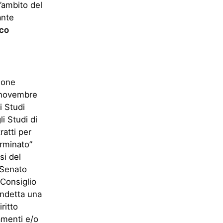
l’ambito del
nte
co
ione
0 novembre
i Studi
i Studi di
ratti per
erminato”
si del
 Senato
Consiglio
indetta una
ritto
namenti e/o