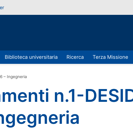
er
Biblioteca universitaria
Ricerca
Terza Missione
 – Ingegneria
menti n.1-DESI
ngegneria