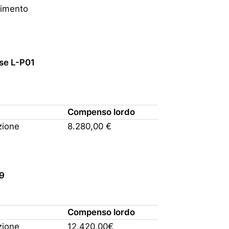
rtimento
sse L-P01
Compenso lordo
zione
8.280,00 €
9
Compenso lordo
zione
12.420,00€