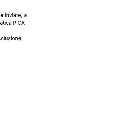
 inviate, a
matica PICA
sclusione,