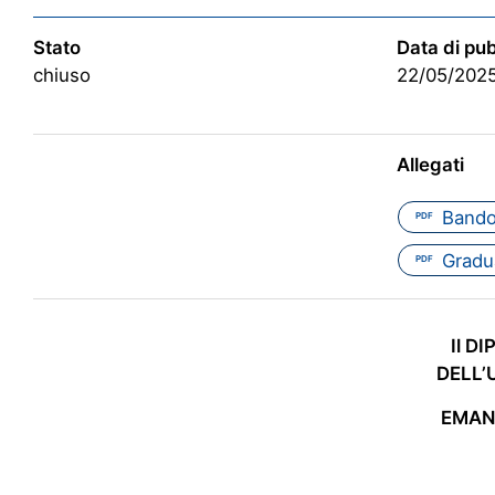
Stato
Data di pu
chiuso
22/05/202
Allegati
Bando
PDF
Gradu
PDF
Il D
DELL’
EMA