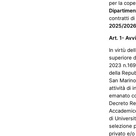
per la cope
Dipartime
contratti di
2025/2026
Art. 1- Avv
In virtù de
superiore 
2023 n.169 
della Repub
San Marino,
attività di
emanato con
Decreto Ret
Accademico
di Universi
selezione pu
privato e/o