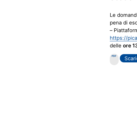
Le domande
pena di esc
– Piattafor
https://pic
delle
ore 1
PDF
Scari