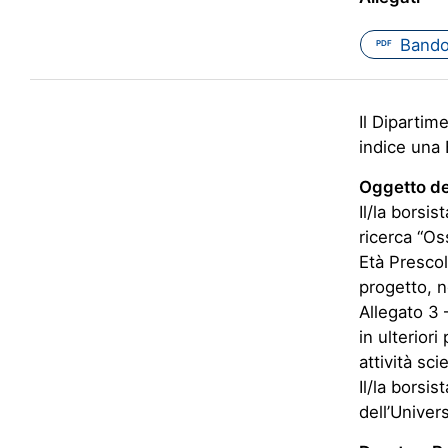
Band
PDF
Il Dipartim
indice una B
Oggetto del
Il/la borsis
ricerca “Os
Età Prescola
progetto, n
Allegato 3 –
in ulteriori
attività sci
Il/la borsi
dell’Univer