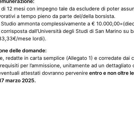
emunerazione:
 di 12 mesi con impegno tale da escludere di poter assum
avorativi a tempo pieno da parte del/della borsista.
i Studio ammonta complessivamente a € 10.000,00=(diec
à corrisposta dall’Università degli Studi di San Marino su 
33,33€/mese lordi).
one delle domande:
 redatte in carta semplice (Allegato 1) e corredate dai ce
i requisiti per l’ammissione, unitamente ad un dettagliato
eventuali attestati dovranno pervenire
entro e non oltre l
 17 marzo 2025.