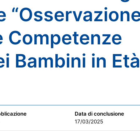
e “Osservazion
le Competenze
ei Bambini in Et
bblicazione
Data di conclusione
5
17/03/2025