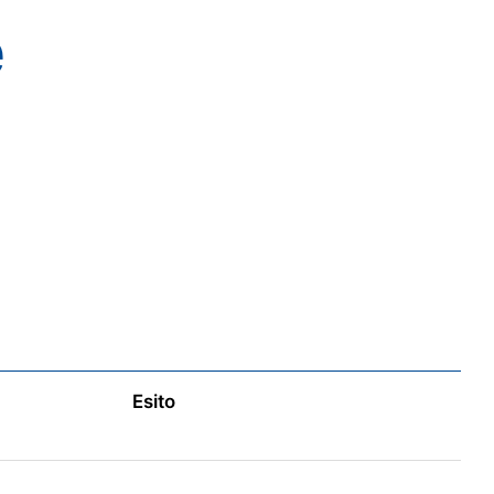
e
à
Esito