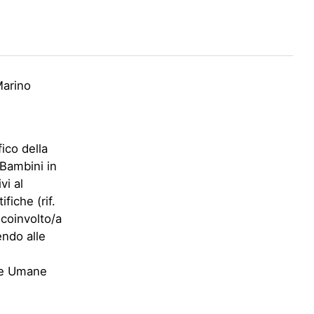
Marino
fico della
Bambini in
vi al
fiche (rif.
 coinvolto/a
endo alle
nze Umane