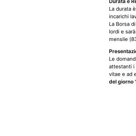
Durata e R
La durata è
incarichi l
La Borsa d
lordi e sar
mensile (8
Presentazi
Le domande,
attestanti 
vitae e ad 
del giorno