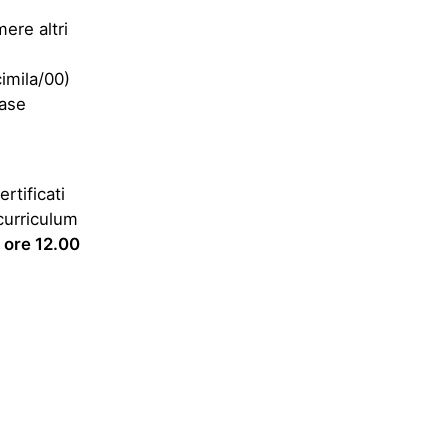
ere altri
imila/00)
base
rtificati
 curriculum
e ore 12.00