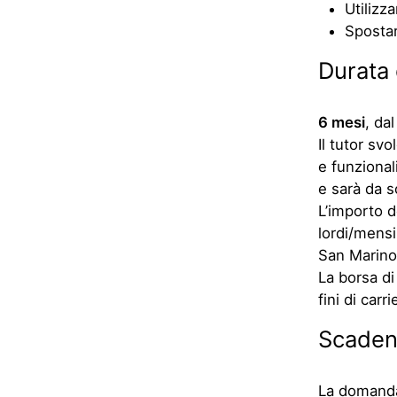
Utilizz
Spostars
Durata 
6 mesi
, da
Il tutor sv
e funzional
e sarà da s
L’importo 
lordi/mensil
San Marino
La borsa di
fini di car
Scaden
La domanda