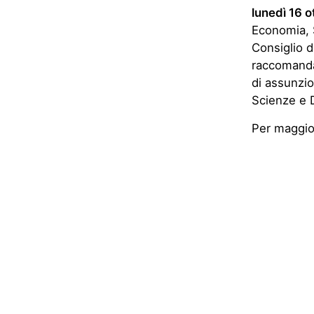
lunedì 16 
Economia, S
Consiglio d
raccomandat
di assunzio
Scienze e D
Per maggior