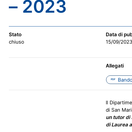
– 2023
Stato
Data di pu
chiuso
15/09/202
Allegati
Bando
PDF
Il Dipartim
di San Mari
un tutor di
di Laurea a