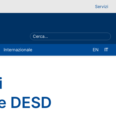
Servizi
Internazionale
EN
IT
i
che DESD