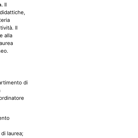
o.
Il
didattiche,
teria
vità. Il
 alla
Laurea
neo.
partimento di
n
oordinatore
ento
 di laurea;