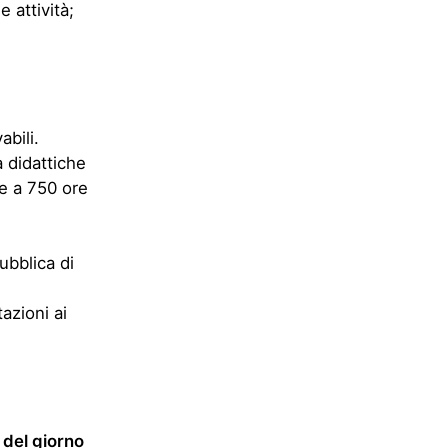
 attività;
bili.
à didattiche
re a 750 ore
ubblica di
azioni ai
 del giorno