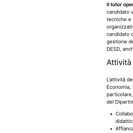
Il tutor op
candidato vi
tecniche e 
organizzativ
candidato 
gestione de
DESD, anche
Attività
L’attività d
Economia, S
particolare
del Diparti
Collabo
didatti
Affianca