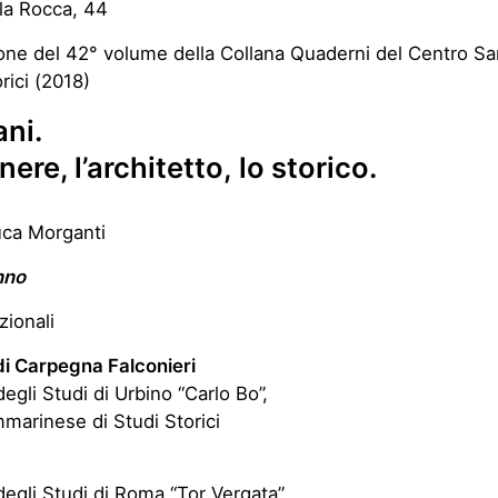
lla Rocca, 44
one del 42° volume della Collana Quaderni del Centro 
rici (2018)
ni.
nere, l’architetto,
lo storico.
uca Morganti
nno
uzionali
 Carpegna Falconieri
degli Studi di Urbino “Carlo Bo”,
marinese di Studi Storici
degli Studi di Roma “Tor Vergata”