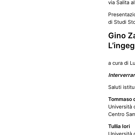
via Salita a
Presentazi
di Studi Sto
Gino Za
L’ingeg
a cura di L
Interverra
Saluti istit
Tommaso di
Università 
Centro Sam
Tullia Iori
Università 