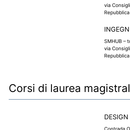
via Consig
Repubblica
INGEGN
SMHUB – to
via Consig
Repubblica
Corsi di laurea magistra
DESIGN
Contrada O