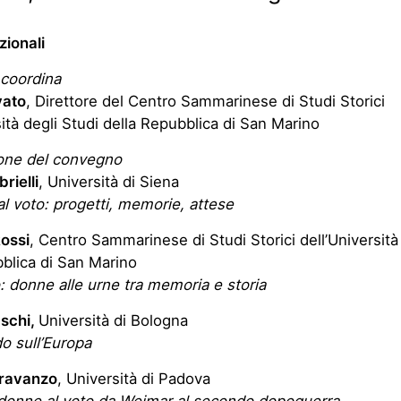
uzionali
 coordina
vato
, Direttore del Centro Sammarinese di Studi Storici
sità degli Studi della Repubblica di San Marino
one del convegno
rielli
, Università di Siena
 al voto: progetti, memorie, attese
ossi
, Centro Sammarinese di Studi Storici dell’Università
blica di San Marino
 donne alle urne tra memoria e storia
aschi,
Università di Bologna
o sull’Europa
oravanzo
, Università di Padova
donne al voto da Weimar al secondo dopoguerra