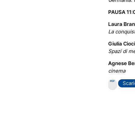
PAUSA 11:0
Laura Bran
La conquist
Giulia Cioc
Spazi di me
Agnese Ber
cinema
PDF
Scari