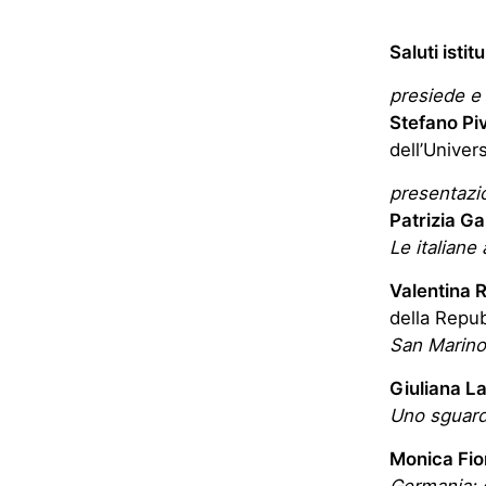
Saluti istit
presiede e
Stefano Pi
dell’Univer
presentazi
Patrizia Gab
Le italiane
Valentina R
della Repub
San Marino:
Giuliana L
Uno sguard
Monica Fi
Germania: 