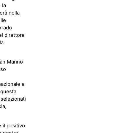
 la
erà nella
lle
orrado
el direttore
la
San Marino
rso
nazionale e
A questa
 selezionati
ia,
 il positivo