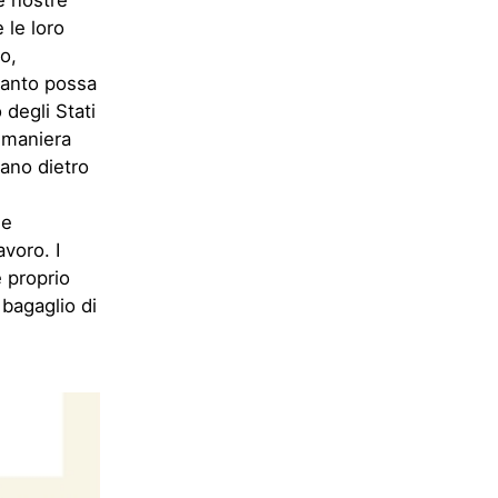
e nostre
 le loro
o,
quanto possa
 degli Stati
n maniera
lano dietro
le
voro. I
 proprio
 bagaglio di