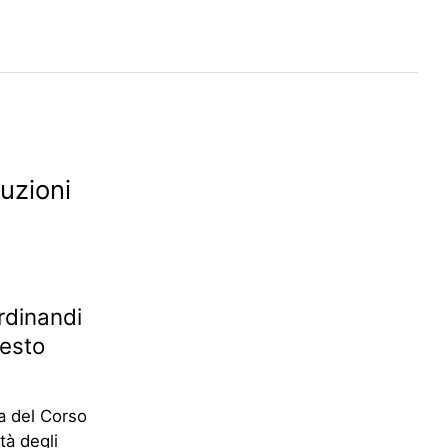
tuzioni
dinandi
uesto
a del Corso
tà degli