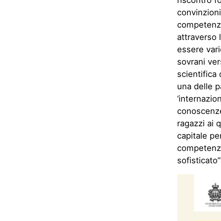
riscontro f
convinzioni
competenze
attraverso l
essere vari
sovrani ver
scientifica
una delle p
‘internazion
conoscenze
ragazzi ai 
capitale per
competenze 
sofisticato’”