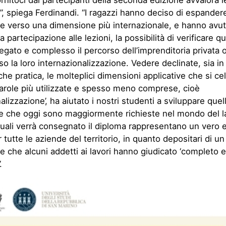
ornitoci dai partecipanti della seconda edizione avvalora l
”, spiega Ferdinandi. “I ragazzi hanno deciso di espandere
 verso una dimensione più internazionale, e hanno avut
a partecipazione alle lezioni, la possibilità di verificare 
egato e complesso il percorso dell’imprenditoria privata o
so la loro internazionalizzazione. Vedere declinate, sia i
 che pratica, le molteplici dimensioni applicative che si ce
arole più utilizzate e spesso meno comprese, cioè
alizzazione’, ha aiutato i nostri studenti a sviluppare quel
 che oggi sono maggiormente richieste nel mondo del la
quali verrà consegnato il diploma rappresentano un vero e
 tutte le aziende del territorio, in quanto depositari di un
che alcuni addetti ai lavori hanno giudicato ‘completo e
.