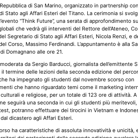
 Repubblica di San Marino, organizzato in partnership con
i Stato agli Affari Esteri del Titano. La cerimonia si svolg
l’evento “Think Future”, una serata di approfondimento su
lobali che vedrà gli interventi del Rettore dell’Ateneo, C
del Segretario di Stato agli Affari Esteri, Nicola Renzi, e d
 del Corso, Massimo Ferdinandi. L’appuntamento è alla Sa
di Domagnano alle ore 21.
a, moderata da Sergio Barducci, giornalista dell’emittente 
il termine delle lezioni della seconda edizione del perco
 che ha impegnato gli studenti dal novembre scorso con
menti che hanno riguardato temi come il marketing inter
 culturali e religiose, per un totale di 123 ore di attività. 
ne seguirà una seconda in cui gli studenti più meritevoli,
test, potranno effettuare dei tirocini in Vietnam e Indones
dal dicastero agli Affari Esteri.
orso ha caratteristiche di assoluta innovatività e unicità, e