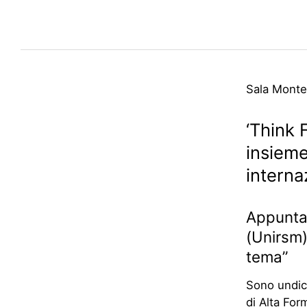
Sala Mont
‘Think 
insieme
interna
Appunta
(Unirsm)
tema”
Sono undici
di Alta For