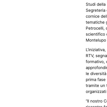
Studi della
Segreteria d
cornice del
tematiche g
Petrocelli, 
scientifico
Montelupo 
L’iniziativ
RTV, segna 
formativo,
approfondi
le diversità
prima fase 
tramite un 
organizzati 
“Il nostro C