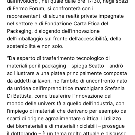
dall’involucro”, nel quale dalle ore 17:30, negli spazi
di Fermo Forum, si confronterà con i
rappresentanti di alcune realtà private
impegnate
nel settore
e di Fondazione Carta Etica del
Packaging, dialogando dell’innovazione
dell’imballaggio sul fronte dell’accessibilità, della
sostenibilità e non solo
.
“Da esperto di trasferimento tecnologico di
materiali per il packaging – spiega Scatto
–
andrò
ad illustrare a una platea principalmente composta
da addetti ai lavori
, nell’ambito di un
confronto na
to
da un’idea dell’imprenditrice marchigiana Stefania
Di Battista
,
come trasferire
l’innovazione dal
mondo delle
u
niversità a quello dell’
i
ndustria, con
l’impiego di materiali che derivano per esempio da
scarti di origine agroalimentare o ittica. L’utilizzo
dei biomateriali e di materiali riciclabili
– prosegue
il dottorando – è un tema molto attuale e discusso