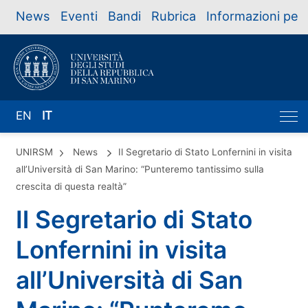
News
Eventi
Bandi
Rubrica
Informazioni per
EN
IT
UNIRSM
News
Il Segretario di Stato Lonfernini in visita
all’Università di San Marino: “Punteremo tantissimo sulla
crescita di questa realtà”
Il Segretario di Stato
Lonfernini in visita
all’Università di San